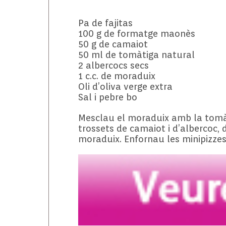
Pa de fajitas
100 g de formatge maonès
50 g de camaiot
50 ml de tomàtiga natural
2 albercocs secs
1 c.c. de moraduix
Oli d’oliva verge extra
Sal i pebre bo
Mesclau el moraduix amb la tomàt
trossets de camaiot i d’albercoc,
moraduix. Enfornau les minipizzes