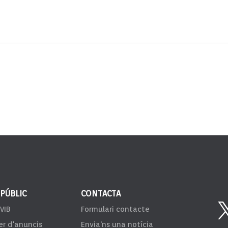
 PÚBLIC
CONTACTA
VIB
Formulari contacte
er d'anuncis
Envia'ns una notícia