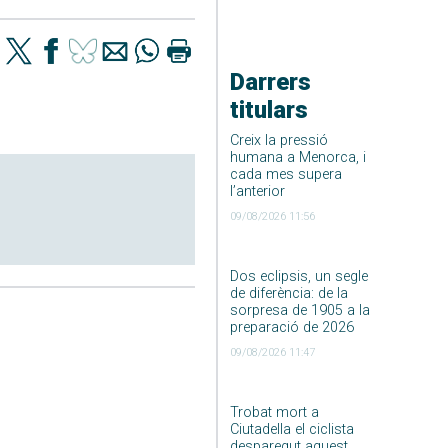
Darrers
titulars
Creix la pressió
humana a Menorca, i
cada mes supera
l’anterior
09/08/2026 11:56
Dos eclipsis, un segle
de diferència: de la
sorpresa de 1905 a la
preparació de 2026
09/08/2026 11:47
Trobat mort a
Ciutadella el ciclista
desparegut aquest