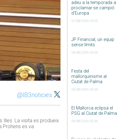
adeu a la temporada a
proclamar-se campió
d’Europa
07/08/2026 04:50
JP Financial, un equip
sense límits
06/08/2026 05:54
Festa del
mallorquinisme al
Ciutat de Palma
06/08/2026 05:50
@IB3noticies
El Mallorca eclipsa el
PSG al Ciutat de Palma
 Illes. La visita es produeix
06/08/2026 05:36
a Prohens es va