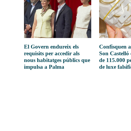
El Govern endureix els
Confisquen a
requisits per accedir als
Son Castelló
nous habitatges públics que
de 115.000 pe
impulsa a Palma
de luxe falsif