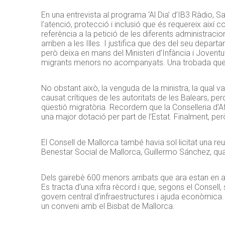
En una entrevista al programa ‘Al Dia’ d’IB3 Ràdio, S
l’atenció, protecció i inclusió que és requereix així 
referència a la petició de les diferents administr
arriben a les Illes. I justifica que des del seu depar
però deixa en mans del Ministeri d’Infància i Joventu
migrants menors no acompanyats. Una trobada que, 
No obstant això, la venguda de la ministra, la qual va 
causat crítiques de les autoritats de les Balears, per
qüestió migratòria. Recordem que la Conselleria d’A
una major dotació per part de l’Estat. Finalment, per
El Consell de Mallorca també havia sol·licitat una re
Benestar Social de Mallorca, Guillermo Sánchez, quali
Dels gairebè 600 menors arribats que ara estan en ac
Es tracta d’una xifra rècord i que, segons el Consell,
govern central d’infraestructures i ajuda econòmica.
un conveni amb el Bisbat de Mallorca.