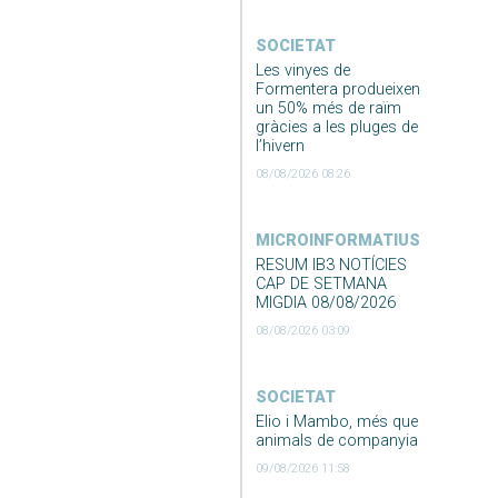
SOCIETAT
Les vinyes de
Formentera produeixen
un 50% més de raïm
gràcies a les pluges de
l’hivern
08/08/2026 08:26
MICROINFORMATIUS
RESUM IB3 NOTÍCIES
CAP DE SETMANA
MIGDIA 08/08/2026
08/08/2026 03:09
SOCIETAT
Elio i Mambo, més que
animals de companyia
09/08/2026 11:58