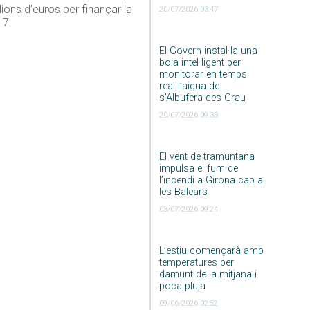
lions d’euros per finançar la
20/07/2026 03:47
17.
El Govern instal·la una
boia intel·ligent per
monitorar en temps
real l’aigua de
s’Albufera des Grau
20/07/2026 09:33
El vent de tramuntana
impulsa el fum de
l’incendi a Girona cap a
les Balears
03/07/2026 09:24
L’estiu començarà amb
temperatures per
damunt de la mitjana i
poca pluja
09/06/2026 02:52