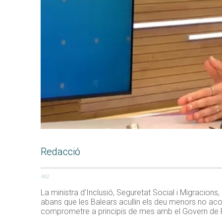
Redacció
462
La ministra d’Inclusió, Seguretat Social i Migracions, 
abans que les Balears acullin els deu menors no ac
comprometre a principis de mes amb el Govern de