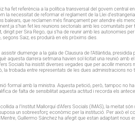
aiz ha fet referència a la política transversal del govern central 
com la necessitat de reformar el reglament de la Llei d’estrangeri
acions balears, que reclamen més finançament per atendre els m
tament ja s’han fet les reunions sectorials amb les comunitats per
t, dirigit per Sira Rego, qui s’ha de reunir amb les autonomies pe
segons Saiz, es produirà en els pròxims dies.
assistir diumenge a la gala de Clausura de l’Atlàntida, presidida pe
què aquesta darrera setmana havien sol·licitat una reunió amb el s
fers Socials ha insistit diverses vegades que per acollir menor
ò, la trobada entre representats de les dues administracions no t
unió formal amb la ministra. Aquesta petició, però, tampoc no ha 
fica de falta de sensibilitat aquesta actitud i recorda els antec
ollida a l’Institut Mallorquí d’Afers Socials (IMAS), la meitat 
 suposa un sobreesforç econòmic per la institució. Per això el cons
 Mentre, Guillermo Sánchez ha afegit que estan adaptant nous es