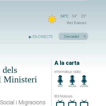
34°C
34°
25°
Illes Balears
▶ EN DIRECTE
A la carta
 dels
informatius ràdio
 Ministeri
MATÍ
MIGDIA
VESPRE
IB3 Noticies
 Social i Migracions