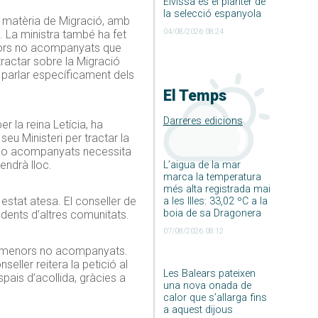
Eivissa és el planter de
la selecció espanyola
en matèria de Migració, amb
04/08/2026 08:24
a. La ministra també ha fet
enors no acompanyats que
 tractar sobre la Migració
r parlar específicament dels
El Temps
Darreres edicions
r la reina Letícia, ha
eu Ministeri per tractar la
s no acompanyats necessita
endrà lloc.
L’aigua de la mar
marca la temperatura
més alta registrada mai
estat atesa. El conseller de
a les Illes: 33,02 ºC a la
boia de sa Dragonera
edents d’altres comunitats.
07/08/2026 08:12
són menors no acompanyats.
eller reitera la petició al
Les Balears pateixen
pais d’acollida, gràcies a
una nova onada de
calor que s’allarga fins
a aquest dijous