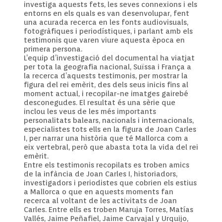
investiga aquests fets, les seves connexions i els
entorns en els quals es van desenvolupar, fent
una acurada recerca en les fonts audiovisuals,
fotogràfiques i periodístiques, i parlant amb els
testimonis que varen viure aquesta època en
primera persona.
L’equip d’investigació del documental ha viatjat
per tota la geografia nacional, Suïssa i França a
la recerca d’aquests testimonis, per mostrar la
figura del rei emèrit, des dels seus inicis fins al
moment actual, i recopilar-ne imatges gairebé
desconegudes. El resultat és una sèrie que
inclou les veus de les més importants
personalitats balears, nacionals i internacionals,
especialistes tots ells en la figura de Joan Carles
I, per narrar una història que té Mallorca com a
eix vertebral, però que abasta tota la vida del rei
emèrit.
Entre els testimonis recopilats es troben amics
de la infància de Joan Carles I, historiadors,
investigadors i periodistes que cobrien els estius
a Mallorca o que en aquests moments fan
recerca al voltant de les activitats de Joan
Carles. Entre ells es troben Maruja Torres, Matías
Vallés, Jaime Peñafiel, Jaime Carvajal y Urquijo,