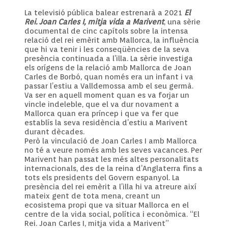
La televisió pública balear estrenarà a 2021
El
Rei. Joan Carles I, mitja vida a Marivent
, una sèrie
documental de cinc capítols sobre la intensa
relació del rei emèrit amb Mallorca, la influència
que hi va tenir i les conseqüències de la seva
presència continuada a l’illa. La sèrie investiga
els orígens de la relació amb Mallorca de Joan
Carles de Borbó, quan només era un infant i va
passar l’estiu a Valldemossa amb el seu germà.
Va ser en aquell moment quan es va forjar un
vincle indeleble, que el va dur novament a
Mallorca quan era príncep i que va fer que
establís la seva residència d’estiu a Marivent
durant dècades.
Però la vinculació de Joan Carles I amb Mallorca
no té a veure només amb les seves vacances. Per
Marivent han passat les més altes personalitats
internacionals, des de la reina d’Anglaterra fins a
tots els presidents del Govern espanyol. La
presència del rei emèrit a l’illa hi va atreure així
mateix gent de tota mena, creant un
ecosistema propi que va situar Mallorca en el
centre de la vida social, política i econòmica. “El
Rei. Joan Carles I, mitja vida a Marivent”