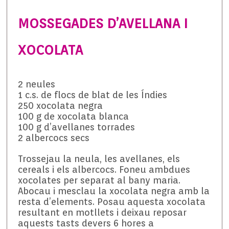
MOSSEGADES D’AVELLANA I
XOCOLATA
2 neules
1 c.s. de flocs de blat de les Índies
250 xocolata negra
100 g de xocolata blanca
100 g d’avellanes torrades
2 albercocs secs
Trossejau la neula, les avellanes, els
cereals i els albercocs. Foneu ambdues
xocolates per separat al bany maria.
Abocau i mesclau la xocolata negra amb la
resta d’elements. Posau aquesta xocolata
resultant en motllets i deixau reposar
aquests tasts devers 6 hores a