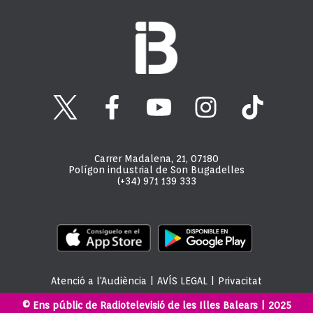
Carrer Madalena, 21, 07180
Polígon industrial de Son Bugadelles
(+34) 971 139 333
Atenció a l'Audiència
|
AVÍS LEGAL
|
Privacitat
© Ens públic de Radiotelevisió de les Illes Balears | 2025