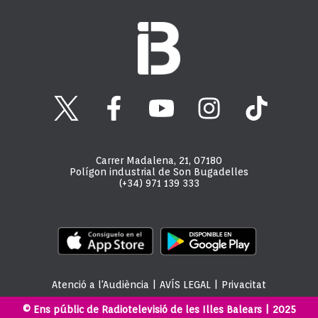
Carrer Madalena, 21, 07180
Polígon industrial de Son Bugadelles
(+34) 971 139 333
Atenció a l'Audiència
|
AVÍS LEGAL
|
Privacitat
© Ens públic de Radiotelevisió de les Illes Balears | 2025