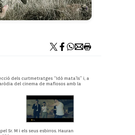
ecció dels curtmetratges “Idò mata’ls” i, a
 paròdia del cinema de mafiosos amb la
el Sr. M i els seus esbirros. Hauran