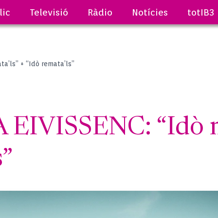
lic
Televisió
Ràdio
Notícies
totIB3
a’ls” + “Idò remata’ls”
EIVISSENC: “Idò ma
s”