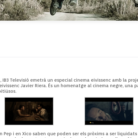
 h, IB3 Televisió emetrà un especial cinema eivissenc amb la proj
r eivissenc Javier Riera. És un homenatge al cinema negre, una
tiüsos.
 Pep i en Xico saben que poden ser els pròxims a ser liquidats p