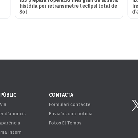
IB3 prepara l’operació més gran de la seva
IB
història per retransmetre l’eclipsi total de
In
Sol
d’
 PÚBLIC
CONTACTA
VIB
Formulari contacte
er d'anuncis
Envia'ns una notícia
sparència
Fotos El Temps
ema Intern