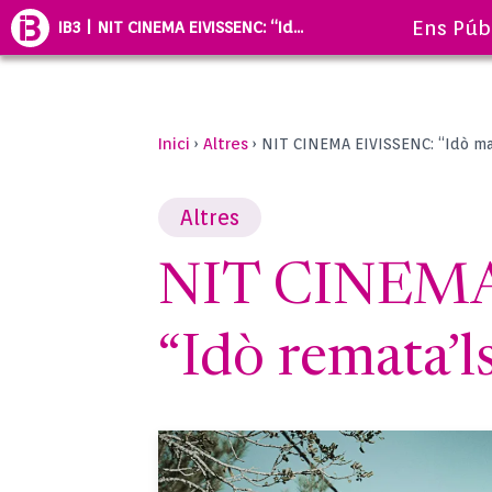
Ens Púb
IB3 | NIT CINEMA EIVISSENC: “Id...
Inici
Altres
›
›
NIT CINEMA EIVISSENC: “Idò mat
Altres
NIT CINEMA 
“Idò remata’l