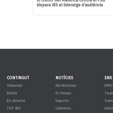
El triomf del Mallorca contra el PSG
dispara IB3 al lideratge d’audiència
CONTINGUT
NOTÍCIES
ENS
Televisió
IB3 Notícies
EPRT
Ràdio
El Temps
Taul
En directe
Esports
Tran
TOT IB3
Càmeres
Sist