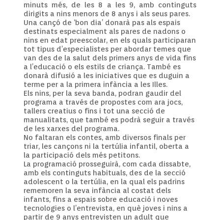
minuts més, de les 8 a les 9, amb continguts
dirigits a nins menors de 8 anys i als seus pares.
Una cançó de ‘bon dia’ donarà pas als espais
destinats especialment als pares de nadons o
nins en edat preescolar, en els quals participaran
tot tipus d’especialistes per abordar temes que
van des de la salut dels primers anys de vida fins
a l’educació o els estils de criança. També es
donarà difusió a les iniciatives que es duguin a
terme per a la primera infància a les Illes.
Els nins, per la seva banda, podran gaudir del
programa a través de propostes com ara jocs,
tallers creatius o fins i tot una secció de
manualitats, que també es podrà seguir a través
de les xarxes del programa.
No faltaran els contes, amb diversos finals per
triar, les cançons ni la tertúlia infantil, oberta a
la participació dels més petitons.
La programació prosseguirà, com cada dissabte,
amb els continguts habituals, des de la secció
adolescent o la tertúlia, en la qual els padrins
rememoren la seva infància al costat dels
infants, fins a espais sobre educació i noves
tecnologies o l’entrevista, en què joves i nins a
partir de 9 anys entrevisten un adult que