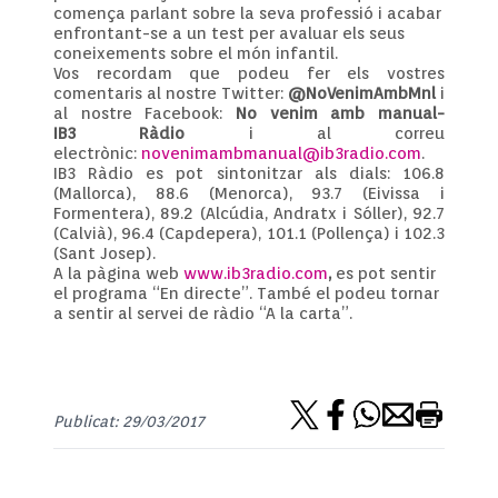
comença parlant sobre la seva professió i acabar
enfrontant-se a un test per avaluar els seus
coneixements sobre el món infantil.
Vos recordam que podeu fer els vostres
comentaris al nostre Twitter:
@NoVenimAmbMnl
i
al nostre Facebook:
No venim amb manual-
IB3 Ràdio
i al correu
electrònic:
novenimambmanual@ib3radio.com
.
IB3 Ràdio es pot sintonitzar als dials: 106.8
(Mallorca), 88.6 (Menorca), 93.7 (Eivissa i
Formentera), 89.2 (Alcúdia, Andratx i Sóller), 92.7
(Calvià), 96.4 (Capdepera), 101.1 (Pollença) i 102.3
(Sant Josep).
A la pàgina web
www.ib3radio.com
,
es pot sentir
el programa “En directe”. També el podeu tornar
a sentir al servei de ràdio “A la carta”.
Publicat: 29/03/2017