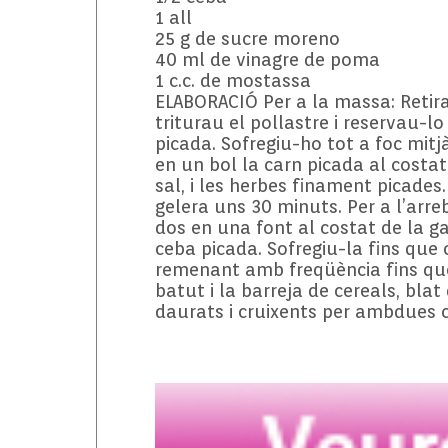
1 all
25 g de sucre moreno
40 ml de vinagre de poma
1 c.c. de mostassa
ELABORACIÓ Per a la massa: Retirau
triturau el pollastre i reservau-l
picada. Sofregiu-ho tot a foc mitj
en un bol la carn picada al costat 
sal, i les herbes finament picades
gelera uns 30 minuts. Per a l’arre
dos en una font al costat de la gal
ceba picada. Sofregiu-la fins que c
remenant amb freqüència fins que
batut i la barreja de cereals, blat
daurats i cruixents per ambdues c