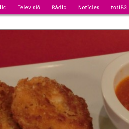
lic
Televisió
Ràdio
Notícies
totIB3