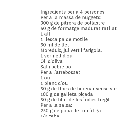
Ingredients per a 4 persones
Per a la massa de nuggets:
300 g de pitrera de pollastre
50 g de formatge madurat ratllat
1 all
1 llesca pa de motlle
60 ml de llet
Moreduix, julivert i farigola.
1 vermell d’ou
Oli d’oliva
Sal i pebre bo
Per a l’arrebossat:
1 ou
1 blanc d’ou
50 g de flocs de berenar sense su
100 g de galleta picada
50 g de blat de les Índies fregit
Per a la salsa:
250 g de popa de tomàtiga
1/2 ceba