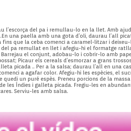
 l’escorça del pa i remullau-lo en la llet. Amb ajud
o .En una paella amb una gota d’oli, daurau l’all pica
à fins que la ceba comenci a caramel•litzar i deixeu
del pa remullat en llet i afegiu-hi el formatge ratlla
. Barrejau el conjunt, adobau-lo i cobrir-lo amb pape
bossat; Picaur els cereals d’esmorzar a grans trossos
leta picada .. Per a la salsa; daurau l’all en una cas
omenci a agafar color. Afegiu-hi les espècies, el sucr
 quedi un puré espès. Preneu porcions de la massa i
 de les Índies i galleta picada. Fregiu-les en abundan
ares. Serviu-les amb salsa.