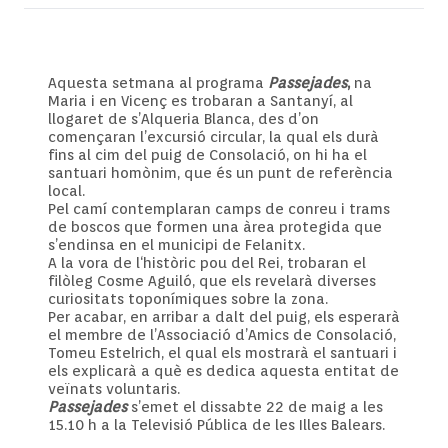
Aquesta setmana al programa
Passejades
,
na
Maria i en Vicenç es trobaran a Santanyí, al
llogaret de s’Alqueria Blanca, des d’on
començaran l’excursió circular, la qual els durà
fins al cim del puig de Consolació, on hi ha el
santuari homònim, que és un punt de referència
local.
Pel camí contemplaran camps de conreu i trams
de boscos que formen una àrea protegida que
s’endinsa en el municipi de Felanitx.
A la vora de l‘històric pou del Rei, trobaran el
filòleg Cosme Aguiló, que els revelarà diverses
curiositats toponímiques sobre la zona.
Per acabar, en arribar a dalt del puig, els esperarà
el membre de l’Associació d’Amics de Consolació,
Tomeu Estelrich, el qual els mostrarà el santuari i
els explicarà a què es dedica aquesta entitat de
veïnats voluntaris.
Passejades
s’emet el dissabte 22 de maig a les
15.10 h a la Televisió Pública de les Illes Balears.