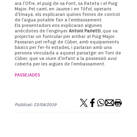
ara l’Ofre, el puig de sa Font, sa Rateta i el Puig
Major. Pel camí, en Jaume i en Tòfol, operaris
d’Emaya, els explicaran quines feines de control
de l’aigua potable fan a l’embassament.
Els presentadors ens explicaran algunes
anècdotes de l’enginyer
Antoni Parietti
, que va
projectar un funicular per arribar al Puig Major.
Passaran pel refugi de Cúber, amb equipaments
bàsics per fer-hi estades, i parlaran amb una
persona vinculada a aquest paisatge: en Toni de
Cúber, que va viure d’infant a la possessió avui
coberta per les aigües de l’embassament.
PASSEJADES
Publicat: 23/04/2019