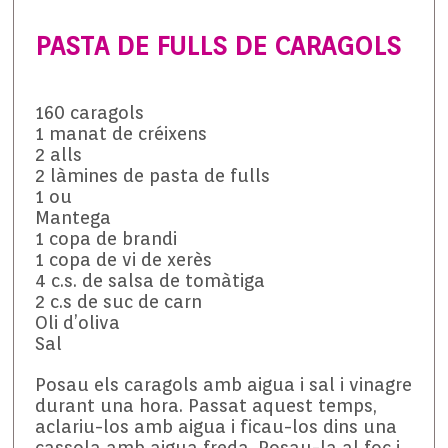
PASTA DE FULLS DE CARAGOLS
160 caragols
1 manat de créixens
2 alls
2 làmines de pasta de fulls
1 ou
Mantega
1 copa de brandi
1 copa de vi de xerès
4 c.s. de salsa de tomàtiga
2 c.s de suc de carn
Oli d’oliva
Sal
Posau els caragols amb aigua i sal i vinagre
durant una hora. Passat aquest temps,
aclariu-los amb aigua i ficau-los dins una
cassola amb aigua freda. Posau-la al foc i