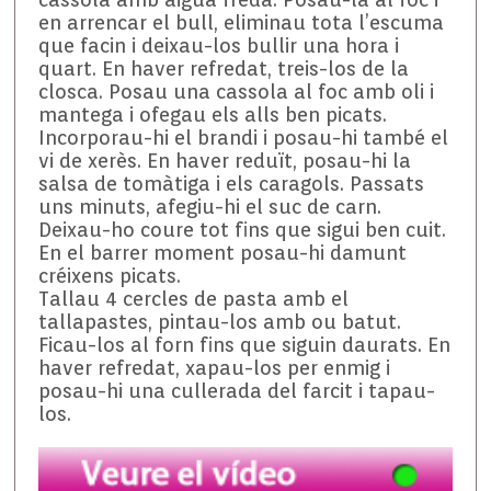
en arrencar el bull, eliminau tota l’escuma
que facin i deixau-los bullir una hora i
quart. En haver refredat, treis-los de la
closca. Posau una cassola al foc amb oli i
mantega i ofegau els alls ben picats.
Incorporau-hi el brandi i posau-hi també el
vi de xerès. En haver reduït, posau-hi la
salsa de tomàtiga i els caragols. Passats
uns minuts, afegiu-hi el suc de carn.
Deixau-ho coure tot fins que sigui ben cuit.
En el barrer moment posau-hi damunt
créixens picats.
Tallau 4 cercles de pasta amb el
tallapastes, pintau-los amb ou batut.
Ficau-los al forn fins que siguin daurats. En
haver refredat, xapau-los per enmig i
posau-hi una cullerada del farcit i tapau-
los.