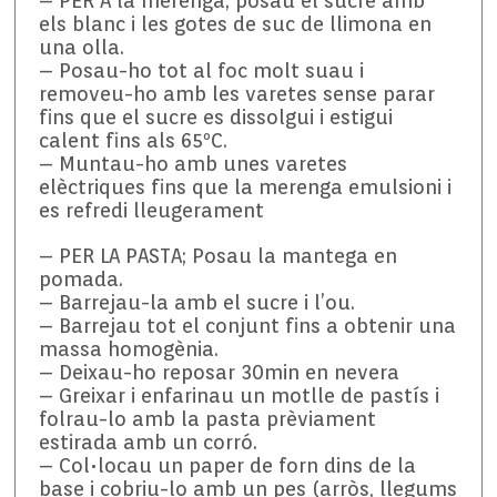
– PER A la merenga; posau el sucre amb
els blanc i les gotes de suc de llimona en
una olla.
– Posau-ho tot al foc molt suau i
removeu-ho amb les varetes sense parar
fins que el sucre es dissolgui i estigui
calent fins als 65ºC.
– Muntau-ho amb unes varetes
elèctriques fins que la merenga emulsioni i
es refredi lleugerament
– PER LA PASTA; Posau la mantega en
pomada.
– Barrejau-la amb el sucre i l’ou.
– Barrejau tot el conjunt fins a obtenir una
massa homogènia.
– Deixau-ho reposar 30min en nevera
– Greixar i enfarinau un motlle de pastís i
folrau-lo amb la pasta prèviament
estirada amb un corró.
– Col•locau un paper de forn dins de la
base i cobriu-lo amb un pes (arròs, llegums