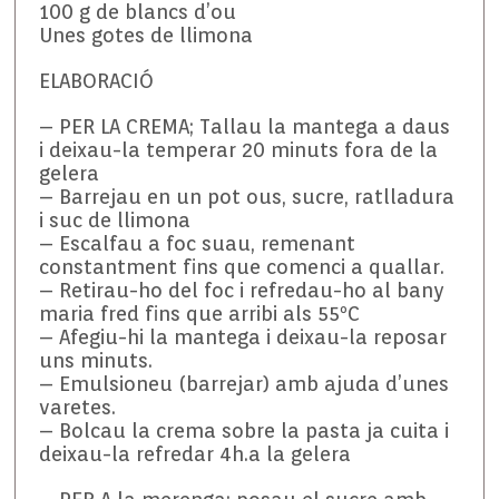
100 g de blancs d’ou
Unes gotes de llimona
ELABORACIÓ
– PER LA CREMA; Tallau la mantega a daus
i deixau-la temperar 20 minuts fora de la
gelera
– Barrejau en un pot ous, sucre, ratlladura
i suc de llimona
– Escalfau a foc suau, remenant
constantment fins que comenci a quallar.
– Retirau-ho del foc i refredau-ho al bany
maria fred fins que arribi als 55ºC
– Afegiu-hi la mantega i deixau-la reposar
uns minuts.
– Emulsioneu (barrejar) amb ajuda d’unes
varetes.
– Bolcau la crema sobre la pasta ja cuita i
deixau-la refredar 4h.a la gelera