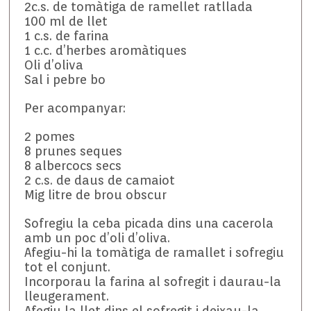
2c.s. de tomàtiga de ramellet ratllada
100 ml de llet
1 c.s. de farina
1 c.c. d’herbes aromàtiques
Oli d’oliva
Sal i pebre bo
Per acompanyar:
2 pomes
8 prunes seques
8 albercocs secs
2 c.s. de daus de camaiot
Mig litre de brou obscur
Sofregiu la ceba picada dins una cacerola
amb un poc d’oli d’oliva.
Afegiu-hi la tomàtiga de ramallet i sofregiu
tot el conjunt.
Incorporau la farina al sofregit i daurau-la
lleugerament.
Afegiu la llet dins el sofregit i deixau-la