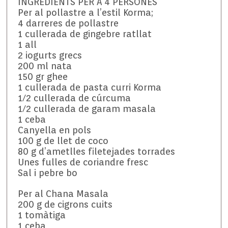
INGREDIENTS PER A 4 PERSONES
Per al pollastre a l’estil Korma;
4 darreres de pollastre
1 cullerada de gingebre ratllat
1 all
2 iogurts grecs
200 ml nata
150 gr ghee
1 cullerada de pasta curri Korma
1/2 cullerada de cúrcuma
1/2 cullerada de garam masala
1 ceba
Canyella en pols
100 g de llet de coco
80 g d’ametlles filetejades torrades
Unes fulles de coriandre fresc
Sal i pebre bo
Per al Chana Masala
200 g de cigrons cuits
1 tomàtiga
1 ceba