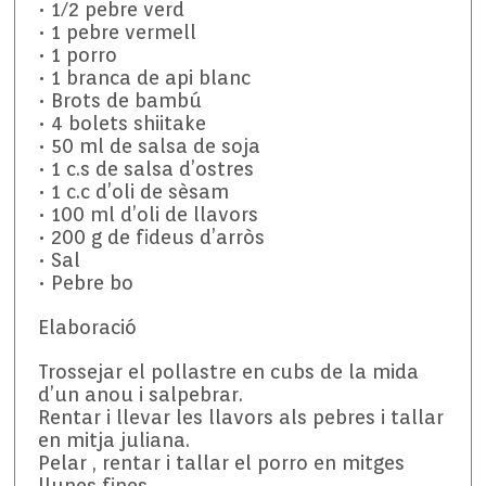
• 1/2 pebre verd
• 1 pebre vermell
• 1 porro
• 1 branca de api blanc
• Brots de bambú
• 4 bolets shiitake
• 50 ml de salsa de soja
• 1 c.s de salsa d’ostres
• 1 c.c d’oli de sèsam
• 100 ml d’oli de llavors
• 200 g de fideus d’arròs
• Sal
• Pebre bo
Elaboració
Trossejar el pollastre en cubs de la mida
d’un anou i salpebrar.
Rentar i llevar les llavors als pebres i tallar
en mitja juliana.
Pelar , rentar i tallar el porro en mitges
llunes fines.