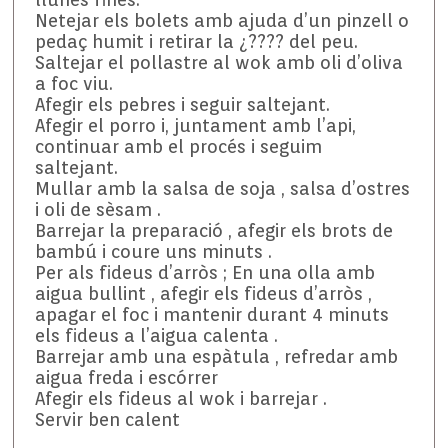
Netejar els bolets amb ajuda d’un pinzell o
pedaç humit i retirar la ¿???? del peu.
Saltejar el pollastre al wok amb oli d’oliva
a foc viu.
Afegir els pebres i seguir saltejant.
Afegir el porro i, juntament amb l’api,
continuar amb el procés i seguim
saltejant.
Mullar amb la salsa de soja , salsa d’ostres
i oli de sèsam .
Barrejar la preparació , afegir els brots de
bambú i coure uns minuts .
Per als fideus d’arròs ; En una olla amb
aigua bullint , afegir els fideus d’arròs ,
apagar el foc i mantenir durant 4 minuts
els fideus a l’aigua calenta .
Barrejar amb una espàtula , refredar amb
aigua freda i escórrer
Afegir els fideus al wok i barrejar .
Servir ben calent