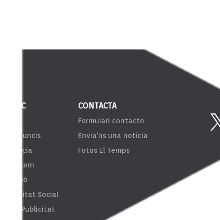
 PÚBLIC
CONTACTA
VIB
Formulari contacte
er d'anuncis
Envia'ns una notícia
sparència
Fotos El Temps
ema Intern
formació
onsibilitat Social
fes de Publicitat