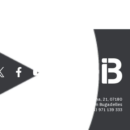
Carrer Madalena, 21, 07180
Polígon industrial de Son Bugadelles
(+34) 971 139 333