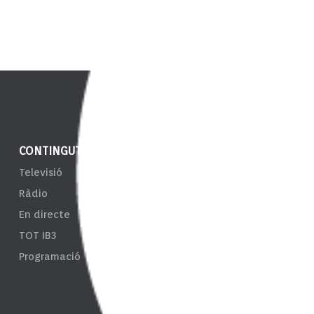
CONTINGUT
NOTÍCIES
ENS
Televisió
IB3 Notícies
EPRT
Ràdio
El Temps
Taul
En directe
Esports
Tran
TOT IB3
Càmeres
Sist
Programació
d'In
Resp
Tari