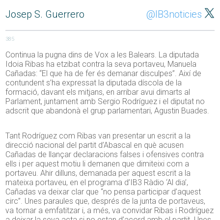
Josep S. Guerrero
@IB3noticies
385
Continua la pugna dins de Vox a les Balears. La diputada
Idoia Ribas ha etzibat contra la seva portaveu, Manuela
Cañadas: “El que ha de fer és demanar disculpes”. Així de
contundent s’ha expressat la diputada díscola de la
formació, davant els mitjans, en arribar avui dimarts al
Parlament, juntament amb Sergio Rodríguez i el diputat no
adscrit que abandonà el grup parlamentari, Agustin Buades.
Tant Rodríguez com Ribas van presentar un escrit a la
direcció nacional del partit d’Abascal en què acusen
Cañadas de llançar declaracions falses i ofensives contra
ells i per aquest motiu li demanen que dimiteixi com a
portaveu. Ahir dilluns, demanada per aquest escrit a la
mateixa portaveu, en el programa d’IB3 Ràdio ‘Al dia’,
Cañadas va deixar clar que “no pensa participar d’aquest
circ”. Unes paraules que, després de la junta de portaveus,
va tornar a emfatitzar i, a més, va convidar Ribas i Rodríguez
a deixar la seva acta si no estan d’acord amb el partit. Unes