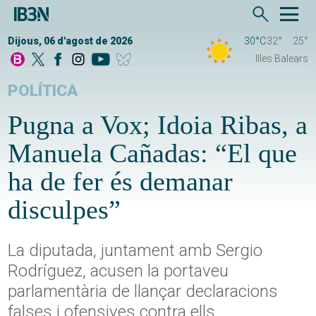
Dijous, 06 d'agost de 2026
30°C
32°
25°
Illes Balears
POLÍTICA
Pugna a Vox; Idoia Ribas, a
Manuela Cañadas: “El que
ha de fer és demanar
disculpes”
La diputada, juntament amb Sergio
Rodríguez, acusen la portaveu
parlamentària de llançar declaracions
falses i ofensives contra ells