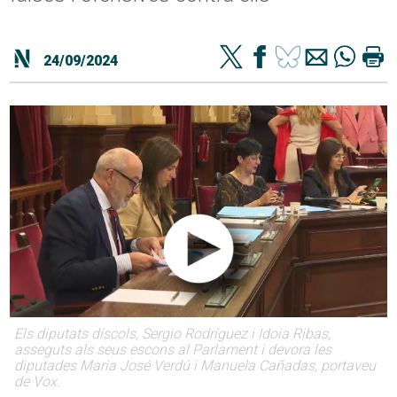
24/09/2024
Els diputats díscols, Sergio Rodríguez i Idoia Ribas,
asseguts als seus escons al Parlament i devora les
diputades Maria José Verdú i Manuela Cañadas, portaveu
de Vox.