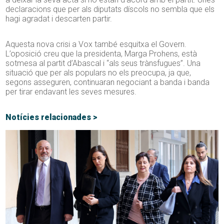
declaracions que per als diputats díscols no sembla que els
hagi agradat i descarten partir.
Aquesta nova crisi a Vox també esquitxa el Govern.
L’oposició creu que la presidenta, Marga Prohens, està
sotmesa al partit d’Abascal i “als seus trànsfugues”. Una
situació que per als populars no els preocupa, ja que,
segons asseguren, continuaran negociant a banda i banda
per tirar endavant les seves mesures.
Notícies relacionades >