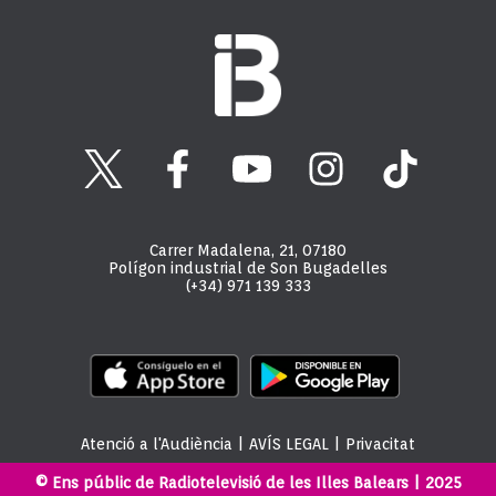
Carrer Madalena, 21, 07180
Polígon industrial de Son Bugadelles
(+34) 971 139 333
Atenció a l'Audiència
|
AVÍS LEGAL
|
Privacitat
© Ens públic de Radiotelevisió de les Illes Balears | 2025