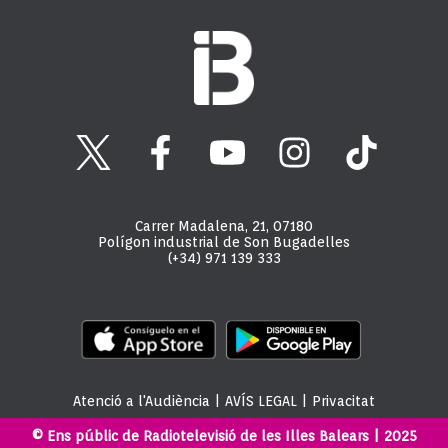
Carrer Madalena, 21, 07180
Polígon industrial de Son Bugadelles
(+34) 971 139 333
Atenció a l'Audiència
|
AVÍS LEGAL
|
Privacitat
© Ens públic de Radiotelevisió de les Illes Balears | 2025