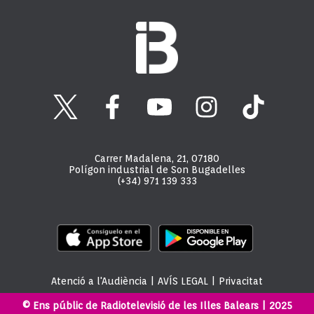
Carrer Madalena, 21, 07180
Polígon industrial de Son Bugadelles
(+34) 971 139 333
Atenció a l'Audiència
|
AVÍS LEGAL
|
Privacitat
© Ens públic de Radiotelevisió de les Illes Balears | 2025