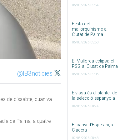
06/08/2026 05:54
Festa del
mallorquinisme al
Ciutat de Palma
06/08/2026 05:50
El Mallorca eclipsa el
PSG al Ciutat de Palma
@IB3noticies
06/08/2026 05:36
Eivissa és el planter de
la selecció espanyola
des de dissabte, quan va
04/08/2026 08:24
 badia de Palma, a quatre
El canvi d’Esperança
Cladera
02/08/2026 08:43