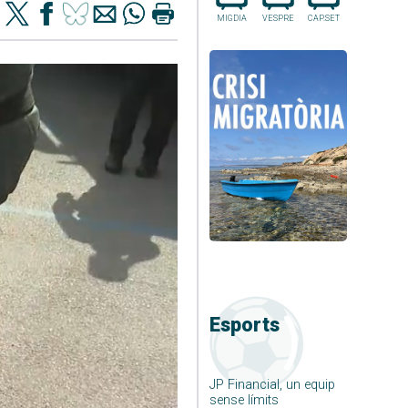
MIGDIA
VESPRE
CAP.SET
Esports
JP Financial, un equip
sense límits