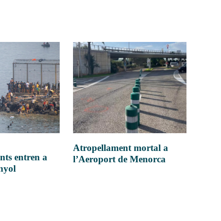
Atropellament mortal a
nts entren a
l’Aeroport de Menorca
anyol