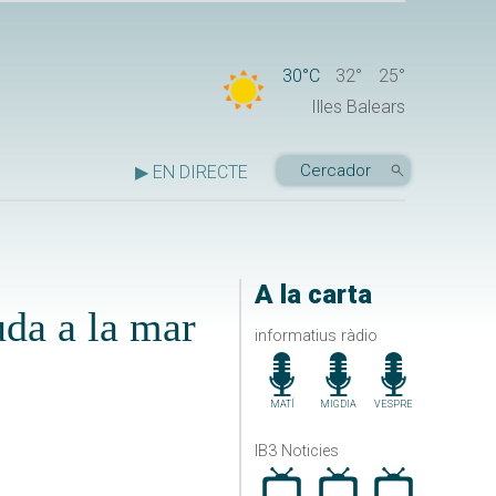
30°C
32°
25°
Illes Balears
▶ EN DIRECTE
A la carta
uda a la mar
informatius ràdio
MATÍ
MIGDIA
VESPRE
IB3 Noticies