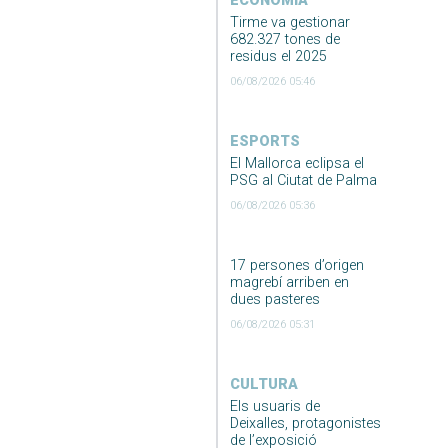
ECONOMIA
Tirme va gestionar
682.327 tones de
residus el 2025
06/08/2026 05:46
ESPORTS
El Mallorca eclipsa el
PSG al Ciutat de Palma
06/08/2026 05:36
17 persones d’origen
magrebí arriben en
dues pasteres
06/08/2026 05:31
CULTURA
Els usuaris de
Deixalles, protagonistes
de l’exposició