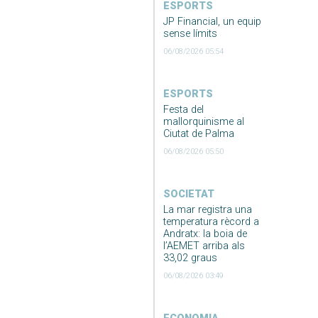
ESPORTS
JP Financial, un equip
sense límits
06/08/2026 05:54
ESPORTS
Festa del
mallorquinisme al
Ciutat de Palma
06/08/2026 05:50
SOCIETAT
La mar registra una
temperatura rècord a
Andratx: la boia de
l’AEMET arriba als
33,02 graus
06/08/2026 03:49