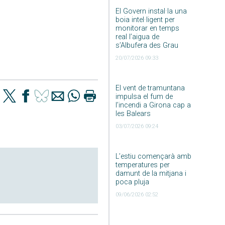
El Govern instal·la una
boia intel·ligent per
monitorar en temps
real l’aigua de
s’Albufera des Grau
20/07/2026 09:33
El vent de tramuntana
impulsa el fum de
l’incendi a Girona cap a
les Balears
03/07/2026 09:24
L’estiu començarà amb
temperatures per
damunt de la mitjana i
poca pluja
09/06/2026 02:52