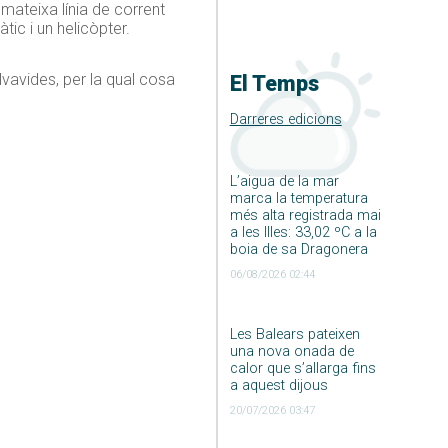
a mateixa línia de corrent
tic i un helicòpter.
salvavides, per la qual cosa
El Temps
Darreres edicions
L’aigua de la mar
marca la temperatura
més alta registrada mai
a les Illes: 33,02 ºC a la
boia de sa Dragonera
06/08/2026 02:44
Les Balears pateixen
una nova onada de
calor que s’allarga fins
a aquest dijous
20/07/2026 03:47