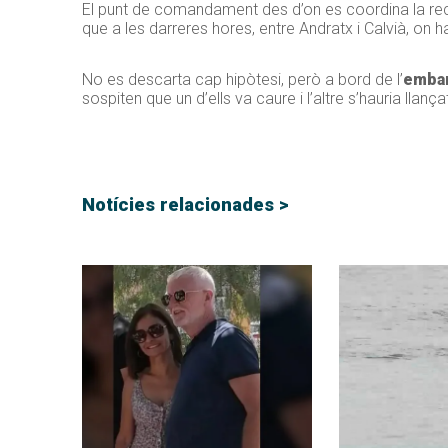
El punt de comandament des d’on es coordina la re
que a les darreres hores, entre Andratx i Calvià, on 
No es descarta cap hipòtesi, però a bord de l’
embar
sospiten que un d’ells va caure i l’altre s’hauria llança
Notícies relacionades >