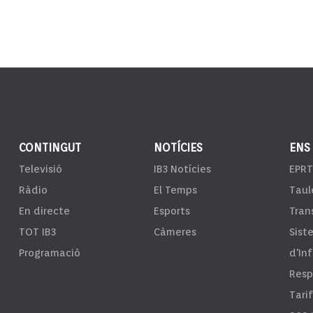
CONTINGUT
NOTÍCIES
ENS
Televisió
IB3 Notícies
EPRT
Ràdio
El Temps
Taul
En directe
Esports
Tran
TOT IB3
Càmeres
Sist
Programació
d'In
Resp
Tari