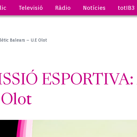
lic
Televisió
Ràdio
Notícies
totIB3
tic Balears – U.E Olot
SIÓ ESPORTIVA: A
 Olot