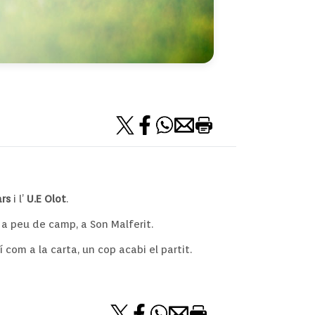
ars
i l’
U.E Olot
.
 a peu de camp, a Son Malferit.
xí com a la carta, un cop acabi el partit.