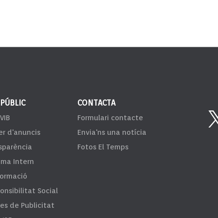
 PÚBLIC
CONTACTA
VIB
Formulari contacte
er d'anuncis
Envia'ns una notícia
sparència
Fotos El Temps
ema Intern
formació
onsibilitat Social
fes de Publicitat