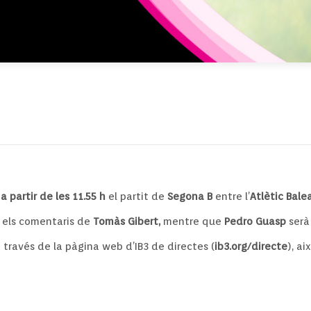
 partir de les 11.55 h
el partit de
Segona B
entre l’
Atlètic Bale
 els comentaris de
Tomàs Gibert,
mentre que
Pedro Guasp
serà
través de la pàgina web d’IB3 de directes (
ib3.org/directe
), ai