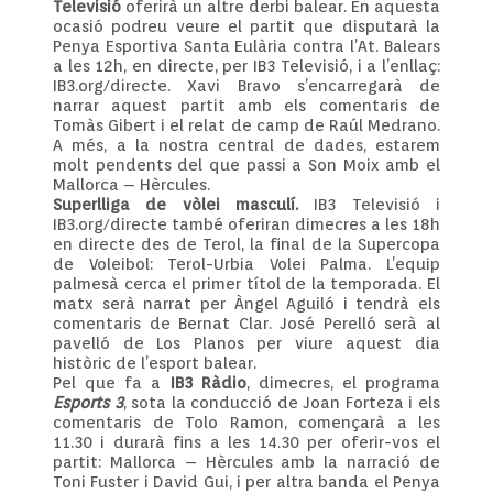
Televisió
oferirà un altre derbi balear. En aquesta
ocasió podreu veure el partit que disputarà la
Penya Esportiva Santa Eulària contra l’At. Balears
a les 12h, en directe, per IB3 Televisió, i a l’enllaç:
IB3.org/directe. Xavi Bravo s’encarregarà de
narrar aquest partit amb els comentaris de
Tomàs Gibert i el relat de camp de Raúl Medrano.
A més, a la nostra central de dades, estarem
molt pendents del que passi a Son Moix amb el
Mallorca – Hèrcules.
Superlliga de vòlei masculí.
IB3 Televisió i
IB3.org/directe també oferiran dimecres a les 18h
en directe des de Terol, la final de la Supercopa
de Voleibol: Terol-Urbia Volei Palma. L’equip
palmesà cerca el primer títol de la temporada. El
matx serà narrat per Àngel Aguiló i tendrà els
comentaris de Bernat Clar. José Perelló serà al
pavelló de Los Planos per viure aquest dia
històric de l’esport balear.
Pel que fa a
IB3 Ràdio
, dimecres, el programa
Esports 3
, sota la conducció de Joan Forteza i els
comentaris de Tolo Ramon, començarà a les
11.30 i durarà fins a les 14.30 per oferir-vos el
partit: Mallorca – Hèrcules amb la narració de
Toni Fuster i David Gui, i per altra banda el Penya