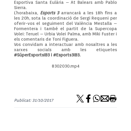
Esportiva Santa Eulària – At Balears amb Pablo
Sierra.
L’horabaixa,
Esports 3
arrancarà a les 18h fins a
les 20h, sota la coordinació de Sergi Requeni per
oferir-vos el seguiment del València Mestalla –
Formentera i també el partit de la Supercopa
Volei: Teruel – Urbia Volei Palma, amb Miki Fuster i
els comentaris de Toni Figuera.
Vos convidam a interactuar amb nosaltres a les
xarxes socials amb les etiquetes
#SúperEsportsIB3 i #Esports3IB3.
8302030.mp4
Publicat: 31/10/2017