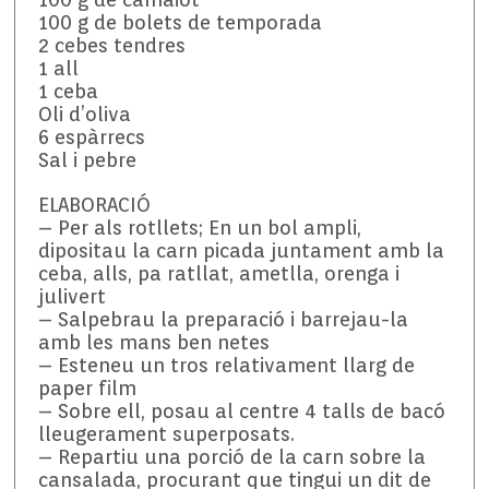
100 g de bolets de temporada
2 cebes tendres
1 all
1 ceba
Oli d’oliva
6 espàrrecs
Sal i pebre
ELABORACIÓ
– Per als rotllets; En un bol ampli,
dipositau la carn picada juntament amb la
ceba, alls, pa ratllat, ametlla, orenga i
julivert
– Salpebrau la preparació i barrejau-la
amb les mans ben netes
– Esteneu un tros relativament llarg de
paper film
– Sobre ell, posau al centre 4 talls de bacó
lleugerament superposats.
– Repartiu una porció de la carn sobre la
cansalada, procurant que tingui un dit de