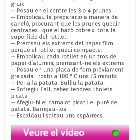
gruix
– Posau en el centre les 3 o 4 prunes
– Embolicau la preparació a manera de
caneló, procurant que les prunes quedin
centrades i que el bacó cobreixi tota la
superfície del rotllet.
– Premsau els extrems del paper film
perquè el rotllet quedi compacte.
– Embolicau cada rotllet en un tros de
paper d’alumini, premsant-ne els extrems
– Posau en una placa de forn prèviament
greixada i rostir a 180 º C uns 15 minuts
– Per a la patata; Bulliu la patata.
– Sofregiu l’all, cebes tendres i bolets
picats
– Afegiu-hi el camaiot picat i el puré de
patata. Barrejau-los
– Escaldau i saltau uns espàrrecs