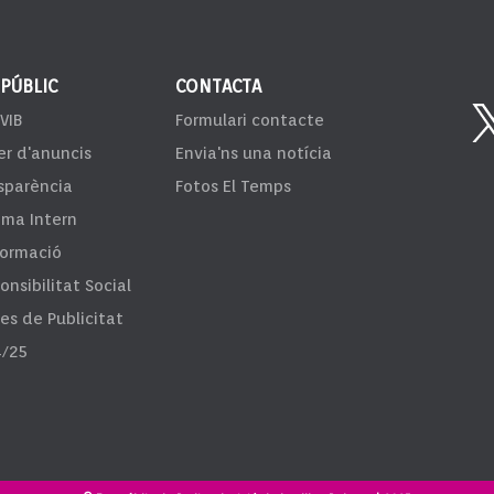
 PÚBLIC
CONTACTA
VIB
Formulari contacte
er d'anuncis
Envia'ns una notícia
sparència
Fotos El Temps
ema Intern
formació
onsibilitat Social
fes de Publicitat
/25