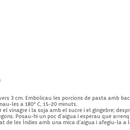
s
vers 3 cm. Embolicau les porcions de pasta amb bac
nau-les a 180º C, 15-20 minuts.
r el vinagre i la soja amb el sucre i el gingebre; desp
gons. Posau-hi un poc d’aigua i esperau que arrenqu
t de les Índies amb una mica d’aigua i afegiu-la a l