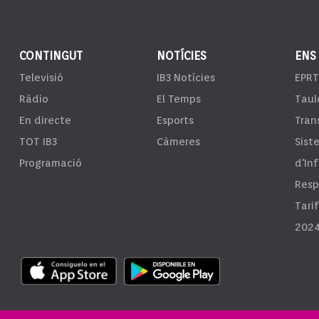
CONTINGUT
NOTÍCIES
ENS
Televisió
IB3 Notícies
EPRT
Ràdio
El Temps
Taul
En directe
Esports
Tran
TOT IB3
Càmeres
Sist
Programació
d'In
Resp
Tari
2024