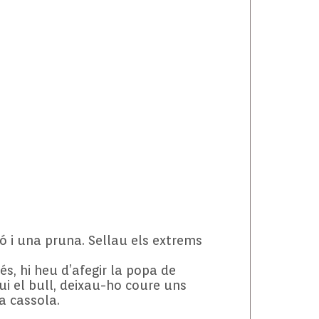
ó i una pruna. Sellau els extrems
rés, hi heu d’afegir la popa de
i el bull, deixau-ho coure uns
a cassola.