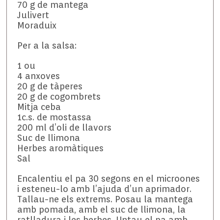
70 g de mantega
Julivert
Moraduix
Per a la salsa:
1 ou
4 anxoves
20 g de tàperes
20 g de cogombrets
Mitja ceba
1c.s. de mostassa
200 ml d’oli de llavors
Suc de llimona
Herbes aromàtiques
Sal
Encalentiu el pa 30 segons en el microones
i esteneu-lo amb l’ajuda d’un aprimador.
Tallau-ne els extrems. Posau la mantega
amb pomada, amb el suc de llimona, la
ratlladura i les herbes. Untau el pa amb