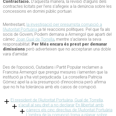
Contractació.
D’aquesta manera, la revisió d’alguns dels
contractes licitats per l’ens s’afegeix a la denúncia sobre les
concessions en domini públic portuari.
Mentrestant,
la investigació per presumpta corrupció a
l’Autoritat Portuària
ja té reaccions polítiques. Pel que fa als
socis de Govern, Podem demana a Armengol que aparti del
càrrec
Joan Gual de Torrella
, mentre s’aclareix la seva
responsabilitat.
Per Més encara és prest per demanar
dimissions
però adverteixen que no acceptaran una doble
vara d’amidar.
Des de l’oposició, Ciutadans i Partit Popular reclamen a
Francina Armengol que prengui mesures i lamenten que la
institució ja s’ha vist perjudicada. La consellera Patricia
Gómez apel·la a la presumpció d’innocència però afirma
que no hi ha tolerància amb els casos de corrupció.
El president de l’Autoritat Portuària, Gual de Torrella,
s’acull al seu dret a no declarar
En llibertat amb
càrrecs els cinc directius de l’Autoritat Portuària
L’ombra de la corrupció torna a planar sobre