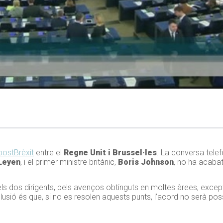
postBrèxit
entre el
Regne Unit i Brussel·les
. La conversa tele
 Leyen
, i el primer ministre britànic,
Boris Johnson
, no ha acaba
dels dos dirigents, pels avenços obtinguts en moltes àrees, excep
lusió és que, si no es resolen aquests punts, l’acord no serà po