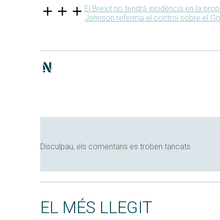
El Brexit no tendrà incidència en la pro
Johnson referma el control sobre el Go
Disculpau, els comentaris es troben tancats
EL MÉS LLEGIT