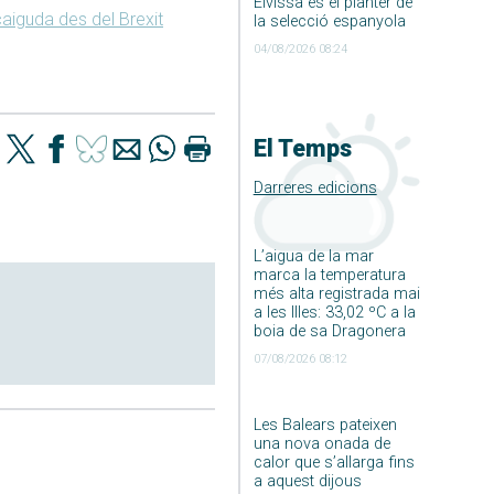
Eivissa és el planter de
caiguda des del Brexit
la selecció espanyola
04/08/2026 08:24
El Temps
Darreres edicions
L’aigua de la mar
marca la temperatura
més alta registrada mai
a les Illes: 33,02 ºC a la
boia de sa Dragonera
07/08/2026 08:12
Les Balears pateixen
una nova onada de
calor que s’allarga fins
a aquest dijous