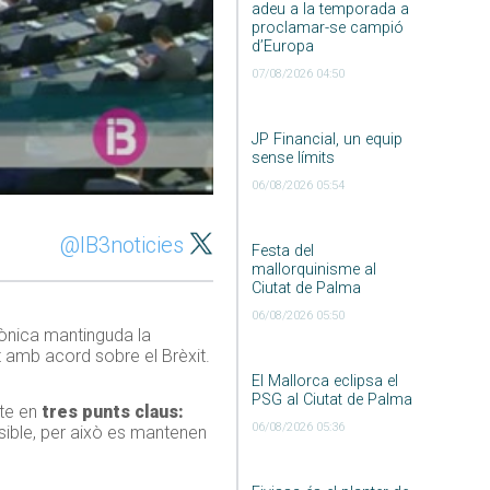
adeu a la temporada a
proclamar-se campió
d’Europa
07/08/2026 04:50
JP Financial, un equip
sense límits
06/08/2026 05:54
@IB3noticies
Festa del
mallorquinisme al
Ciutat de Palma
06/08/2026 05:50
fònica mantinguda la
t amb acord sobre el Brèxit.
El Mallorca eclipsa el
PSG al Ciutat de Palma
te en
tres punts claus:
06/08/2026 05:36
ssible, per això es mantenen