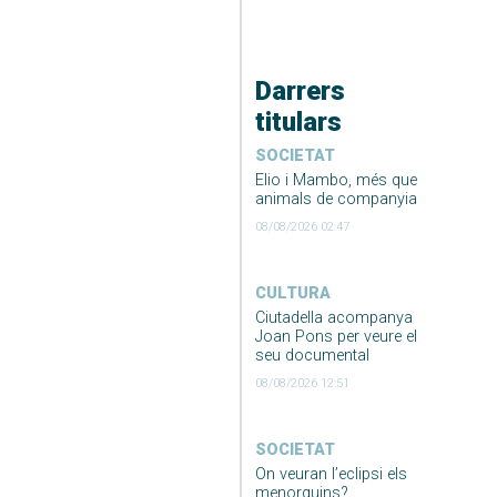
Darrers
titulars
SOCIETAT
Elio i Mambo, més que
animals de companyia
08/08/2026 02:47
CULTURA
Ciutadella acompanya
Joan Pons per veure el
seu documental
08/08/2026 12:51
SOCIETAT
On veuran l’eclipsi els
menorquins?