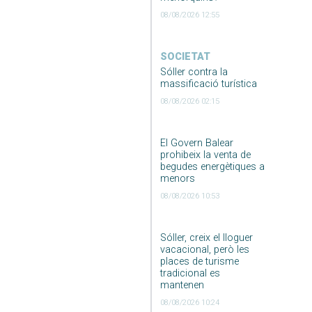
08/08/2026 12:55
SOCIETAT
Sóller contra la
massificació turística
08/08/2026 02:15
El Govern Balear
prohibeix la venta de
begudes energètiques a
menors
08/08/2026 10:53
Sóller, creix el lloguer
vacacional, però les
places de turisme
tradicional es
mantenen
08/08/2026 10:24