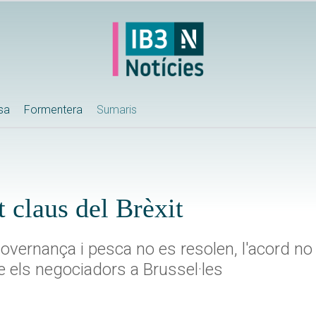
ssa
Formentera
Sumaris
t claus del Brèxit
 governança i pesca no es resolen, l'acord no
e els negociadors a Brussel·les