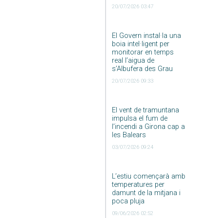
20/07/2026 03:47
El Govern instal·la una
boia intel·ligent per
monitorar en temps
real l’aigua de
s’Albufera des Grau
20/07/2026 09:33
El vent de tramuntana
impulsa el fum de
l’incendi a Girona cap a
les Balears
03/07/2026 09:24
L’estiu començarà amb
temperatures per
damunt de la mitjana i
poca pluja
09/06/2026 02:52