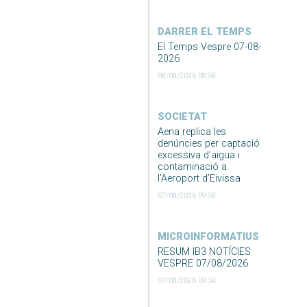
DARRER EL TEMPS
El Temps Vespre 07-08-
2026
08/08/2026 08:59
SOCIETAT
Aena replica les
denúncies per captació
excessiva d’aigua i
contaminació a
l’Aeroport d’Eivissa
07/08/2026 09:59
MICROINFORMATIUS
RESUM IB3 NOTÍCIES
VESPRE 07/08/2026
07/08/2026 09:34