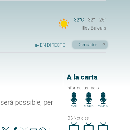
32°C
32°
26°
Illes Balears
▶ EN DIRECTE
A la carta
informatius ràdio
 serà possible, per
MATÍ
MIGDIA
VESPRE
IB3 Noticies