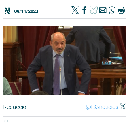
09/11/2023
Redacció
@IB3noticies
741