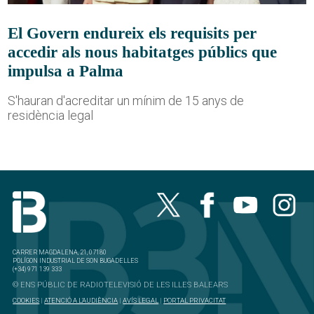
El Govern endureix els requisits per
accedir als nous habitatges públics que
impulsa a Palma
S'hauran d'acreditar un mínim de 15 anys de
residència legal
CARRER MAGDALENA, 21, 07180
POLÍGON INDUSTRIAL DE SON BUGADELLES
(+34) 971 139 333
© ENS PÚBLIC DE RADIOTELEVISIÓ DE LES ILLES BALEARS
COOKIES
|
ATENCIÓ A L'AUDIÈNCIA
|
AVÍS LEGAL
|
PORTAL PRIVACITAT