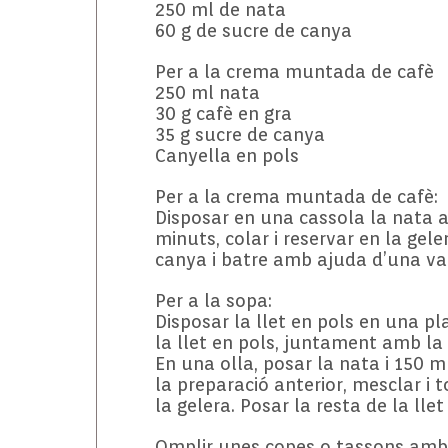
250 ml de nata
60 g de sucre de canya
Per a la crema muntada de cafè
250 ml nata
30 g cafè en gra
35 g sucre de canya
Canyella en pols
Per a la crema muntada de cafè:
Disposar en una cassola la nata am
minuts, colar i reservar en la gel
canya i batre amb ajuda d’una vare
Per a la sopa:
Disposar la llet en pols en una pl
la llet en pols, juntament amb la 
En una olla, posar la nata i 150 m
la preparació anterior, mesclar i to
la gelera. Posar la resta de la lle
Omplir unes copes o tassons amb 