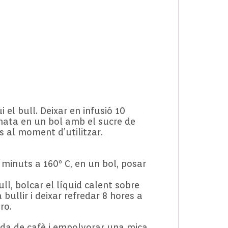
 el bull. Deixar en infusió 10
a nata en un bol amb el sucre de
s al moment d’utilitzar.
 minuts a 160º C, en un bol, posar
ll, bolcar el líquid calent sobre
 bullir i deixar refredar 8 hores a
ro.
ada de cafè i empolvorar una mica