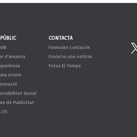
 PÚBLIC
CONTACTA
VIB
Formulari contacte
er d'anuncis
Envia'ns una notícia
sparència
Fotos El Temps
ema Intern
formació
onsibilitat Social
fes de Publicitat
/25