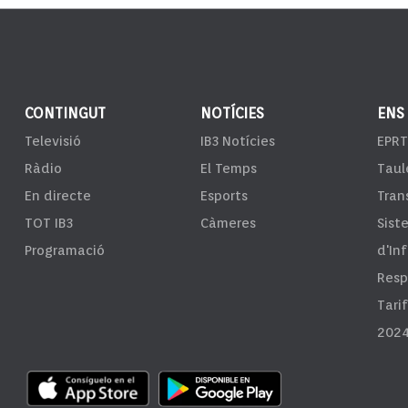
CONTINGUT
NOTÍCIES
ENS
Televisió
IB3 Notícies
EPRT
Ràdio
El Temps
Taul
En directe
Esports
Tran
TOT IB3
Càmeres
Sist
Programació
d'In
Resp
Tari
2024