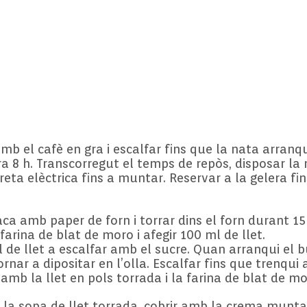
b el cafè en gra i escalfar fins que la nata arranqui
era 8 h. Transcorregut el temps de repòs, disposar l
ta elèctrica fins a muntar. Reservar a la gelera fin
aca amb paper de forn i torrar dins el forn durant 15
farina de blat de moro i afegir 100 ml de llet.
l de llet a escalfar amb el sucre. Quan arranqui el bu
rnar a dipositar en l’olla. Escalfar fins que trenqui a
t amb la llet en pols torrada i la farina de blat de mo
la sopa de llet torrada, cobrir amb la crema munt