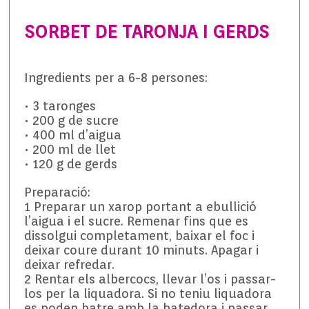
SORBET DE TARONJA I GERDS
Ingredients per a 6-8 persones:
• 3 taronges
• 200 g de sucre
• 400 ml d’aigua
• 200 ml de llet
• 120 g de gerds
Preparació:
1 Preparar un xarop portant a ebullició
l’aigua i el sucre. Remenar fins que es
dissolgui completament, baixar el foc i
deixar coure durant 10 minuts. Apagar i
deixar refredar.
2 Rentar els albercocs, llevar l’os i passar-
los per la liquadora. Si no teniu liquadora
es poden batre amb la batedora i passar