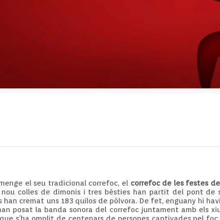
enge el seu tradicional correfoc, el
correfoc de les festes d
 nou colles de dimonis i tres bèsties han partit del pont de
es han cremat uns 183 quilos de pólvora. De fet, enguany hi ha
an posat la banda sonora del correfoc juntament amb els xiul
I que s’ha omplit de centenars de persones captivades pel foc