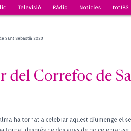
lic
Televisió
Ràdio
Notícies
totIB3
 de Sant Sebastià 2023
r del Correfoc de Sa
Palma ha tornat a celebrar aquest diumenge el seu
ha tornat després de dos anys de no celebrar-se.