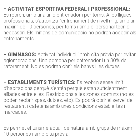
– ACTIVITAT ESPORTIVA FEDERAL I PROFESSIONAL:
Es reprèn, amb una únic entrenador i per torns. A les lligues
professionals, s’autoritza l’entrenament de nivell mig, amb un
màxim de 10 persones, per torns i amb el personal tècnic
necessari. Els mitjans de comunicació no podran accedir als
entrenaments.
– GIMNASOS:
Activitat individual i amb cita prèvia per evitar
aglomeracions. Una persona per entrenador i un 30% de
l’aforament. No es podran obrir els banys i les dutxes.
– ESTABLIMENTS TURÍSTICS:
Es reobrin sense límit
d’habitacions perquè s’entén perquè estan suficientment
aïllades entre elles. Restriccions a les zones comuns (no es
poden reobrir spas, dutxes, etc). Es podrà obrir el servei de
restaurant i cafeteria amb unes condicions establertes i
marcades.
Es permet el turisme actiu i de natura amb grups de màxim
10 persones i amb cita prèvia.