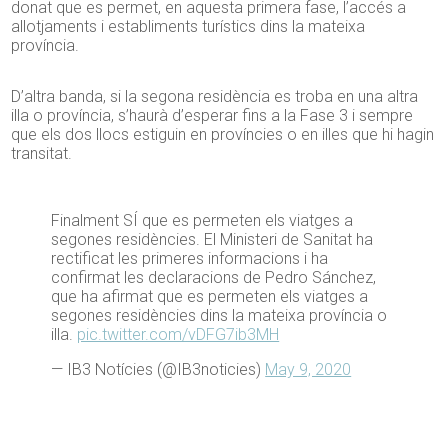
donat que es permet, en aquesta primera fase, l’accés a
allotjaments i establiments turístics dins la mateixa
província.
D’altra banda, si la segona residència es troba en una altra
illa o província, s’haurà d’esperar fins a la Fase 3 i sempre
que els dos llocs estiguin en províncies o en illes que hi hagin
transitat.
Finalment SÍ que es permeten els viatges a
segones residències. El Ministeri de Sanitat ha
rectificat les primeres informacions i ha
confirmat les declaracions de Pedro Sánchez,
que ha afirmat que es permeten els viatges a
segones residències dins la mateixa província o
illa.
pic.twitter.com/vDFG7ib3MH
— IB3 Notícies (@IB3noticies)
May 9, 2020