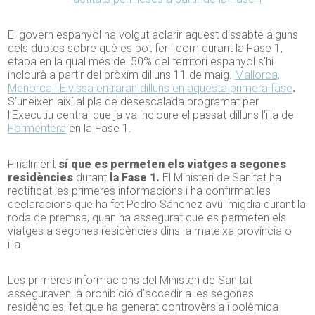
El govern espanyol ha volgut aclarir aquest dissabte alguns
dels dubtes sobre què es pot fer i com durant la Fase 1,
etapa en la qual més del 50% del territori espanyol s’hi
inclourà a partir del pròxim dilluns 11 de maig.
Mallorca,
Menorca i Eivissa entraran dilluns en aquesta primera fase
.
S’uneixen així al pla de desescalada programat per
l’Executiu central que ja va incloure el passat dilluns l’illa de
Formentera
en la Fase 1.
Finalment
sí que es permeten els viatges a segones
residències
durant
la Fase 1.
El Ministeri de Sanitat ha
rectificat les primeres informacions i ha confirmat les
declaracions que ha fet Pedro Sánchez avui migdia durant la
roda de premsa, quan ha assegurat que es permeten els
viatges a segones residències dins la mateixa província o
illa.
Les primeres informacions del Ministeri de Sanitat
asseguraven la prohibició d’accedir a les segones
residències, fet que ha generat controvèrsia i polèmica