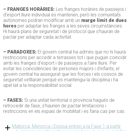
– FRANGES HORÀRIES:
Les franges horàries de passejos i
d’esport lliure individual es mantenen, però les comunitats
autònomes podran modificar amb un
marge límit de dues
hores
per adaptar les franges a les seves circumstàncies.
Hi haurà plans de seguretat i de protocol que s’hauran de
pactar per adaptar cada activitat.
– PARADOXES:
El govern central ha admès que no hi haurà
restriccions per accedir a terrasses tot i que puguin coincidir
amb les franges d’esport i de passejos a l’aire lliure. Per
evitar les coincidències de persones majors i d’infants, el
govern central ha assegurat que les forces i els cossos de
seguretat vetllaran perquè es mantengui la disciplina i ha
apel·lat a la responsabilitat social.
– FASES:
Si una unitat territorial o província hagués de
retrocedir de fase, s’haurien de pactar limitacions i
restriccions en els espais de mobilitat i es faria cas per cas.
Mallorca, Menorca i Eivissa entren a la Fase 1 a partir