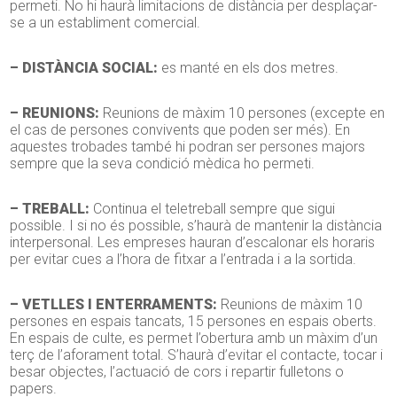
permeti. No hi haurà limitacions de distància per desplaçar-
se a un establiment comercial.
– DISTÀNCIA SOCIAL:
es manté en els dos metres.
– REUNIONS:
Reunions de màxim 10 persones (excepte en
el cas de persones convivents que poden ser més). En
aquestes trobades també hi podran ser persones majors
sempre que la seva condició mèdica ho permeti.
– TREBALL:
Continua el teletreball sempre que sigui
possible. I si no és possible, s’haurà de mantenir la distància
interpersonal. Les empreses hauran d’escalonar els horaris
per evitar cues a l’hora de fitxar a l’entrada i a la sortida.
– VETLLES I ENTERRAMENTS:
Reunions de màxim 10
persones en espais tancats, 15 persones en espais oberts.
En espais de culte, es permet l’obertura amb un màxim d’un
terç de l’aforament total. S’haurà d’evitar el contacte, tocar i
besar objectes, l’actuació de cors i repartir fulletons o
papers.