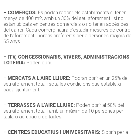
– COMERÇOS:
Es poden reobrir els establiments si tenen
menys de 400 m2, amb un 30% del seu aforament i si no
estan ubicats en centres comercials o no tenen accés des
del carrer. Cada comerç haurà d’establir mesures de control
de l’aforament i horaris preferents per a persones majors de
65 anys.
– ITV, CONCESSIONARIS, VIVERS, ADMINISTRACIONS
LOTERIA:
Poden obrir.
– MERCATS A L’AIRE LLIURE:
Podran obrir en un 25% del
seu aforament total i sota les condicions que estableixi
cada ajuntament.
– TERRASSES A L’AIRE LLIURE:
Poden obrir al 50% del
seu aforament total i amb un màxim de 10 persones per
taula o agrupació de taules.
– CENTRES EDUCATIUS I UNIVERSITARIS:
S’obrin per a