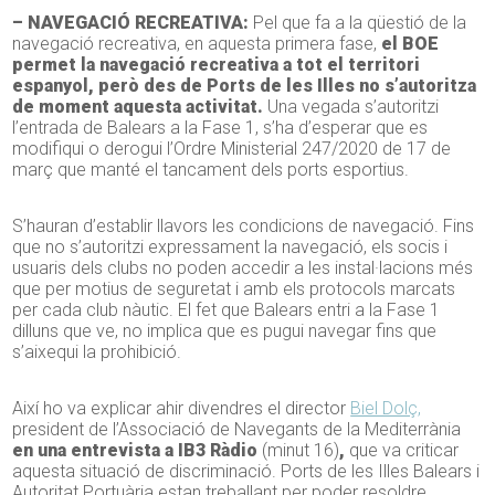
– NAVEGACIÓ RECREATIVA:
Pel que fa a la qüestió de la
navegació recreativa, en aquesta primera fase,
el BOE
permet la navegació recreativa a tot el territori
espanyol, però des de Ports de les Illes no s’autoritza
de moment aquesta activitat.
Una vegada s’autoritzi
l’entrada de Balears a la Fase 1, s’ha d’esperar que es
modifiqui o derogui l’Ordre Ministerial 247/2020 de 17 de
març que manté el tancament dels ports esportius.
S’hauran d’establir llavors les condicions de navegació. Fins
que no s’autoritzi expressament la navegació, els socis i
usuaris dels clubs no poden accedir a les instal·lacions més
que per motius de seguretat i amb els protocols marcats
per cada club nàutic.
El fet que Balears entri a la Fase 1
dilluns que ve, no implica que es pugui navegar fins que
s’aixequi la prohibició.
Així ho va explicar ahir divendres el director
Biel Dolç,
president de l’
Associació de Navegants de la Mediterrània
en una entrevista a IB3 Ràdio
(minut 16)
,
que va criticar
aquesta situació de discriminació. Ports de les Illes Balears i
Autoritat Portuària estan treballant per poder resoldre