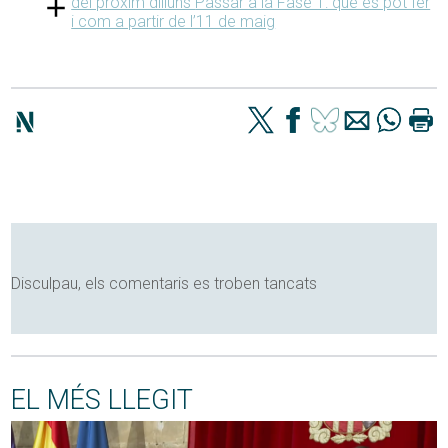
del pròxim dilluns
Passar a la Fase 1: què es pot fer
i com a partir de l’11 de maig
Disculpau, els comentaris es troben tancats
EL MÉS LLEGIT