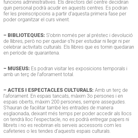
funcions administratives. Els directors del centre decidiran
quin personal podrà acudir en aquests centres. Es podran
fer les preinscripcions a partir d’aquesta primera fase per
poder organitzar el curs vinent.
– BIBLIOTEQUES:
S’obrin només per al préstec i devolució
de llibres, però no per quedar-s’hi per estudiar ni llegir ni per
celebrar activitats culturals. Els llibres que es tornin quedaran
en període de quarantena.
– MUSEUS:
Es podran visitar les exposicions temporals i
amb un terç de l’aforament total.
– ACTES I ESPECTACLES CULTURALS:
Amb un terç de
l’aforament. En espais tancats, màxim 3o persones i en
espais oberts, màxim 200 persones, sempre assegudes.
S’hauran de facilitar també les entrades de manera
esglaonada, deixant més temps per poder accedir als llocs
on tendrà lloc l’espectacle, no es podrà entregar papers ni
llibrets i no es reobriran els serveis accessoris com les
cafeteries o les tendes d’aquests espais culturals.