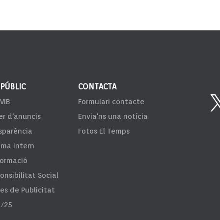
 PÚBLIC
CONTACTA
VIB
Formulari contacte
er d'anuncis
Envia'ns una notícia
sparència
Fotos El Temps
ema Intern
formació
onsibilitat Social
fes de Publicitat
/25