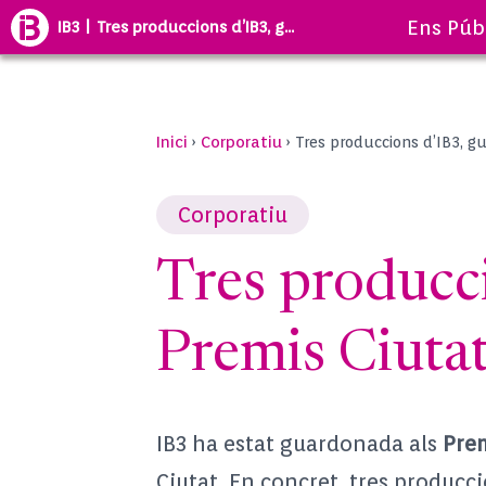
Ens Púb
IB3 | Tres produccions d’IB3, g...
Inici
Corporatiu
›
›
Tres produccions d’IB3, g
Corporatiu
Tres producci
Premis Ciuta
IB3 ha estat guardonada als
Prem
Ciutat. En concret, tres producci