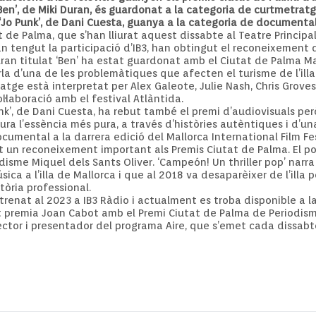
Ben’, de Miki Duran, és guardonat a la categoria de curtmetrat
‘Jo Punk’, de Dani Cuesta, guanya a la categoria de documenta
 de Palma, que s’han lliurat aquest dissabte al Teatre Principal
han tengut la participació d’IB3, han obtingut el reconeixement d
 Duran titulat ‘Ben’ ha estat guardonat amb el Ciutat de Palma Ma
a d’una de les problemàtiques que afecten el turisme de l’illa d
ge està interpretat per Alex Galeote, Julie Nash, Chris Groves 
ol·laboració amb el festival Atlàntida.
Punk’, de Dani Cuesta, ha rebut també el premi d’audiovisuals pe
a l’essència més pura, a través d’històries autèntiques i d’un
ocumental a la darrera edició del Mallorca International Film Fes
 un reconeixement important als Premis Ciutat de Palma. El po
isme Miquel dels Sants Oliver. ‘Campeón! Un thriller pop’ narra 
ica a l’illa de Mallorca i que al 2018 va desaparèixer de l’illa 
tòria professional.
trenat al 2023 a IB3 Ràdio i actualment es troba disponible a la
t premia Joan Cabot amb el Premi Ciutat de Palma de Periodis
rector i presentador del programa Aire, que s’emet cada dissabt