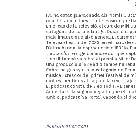
‘
IB3 ha estat guardonada als Premis Ciutat
una de ràdio i dues a la televisió, i que 
En el cas de la televisió, el curt de Miki
categoria de curtmetratge. Duran ens parl
mala imatge que això genera. El curtmetrat
Televisió l’estiu del 2023, en el marc de c
D’altra banda, la coproducció d’IB3 ‘Jo, 
tracta d’un viatge commovedor que captur
treball també va rebre el premi a Millor D
Una producció d’IB3 Ràdio també ha rebut
Cabot ha guanyat a la categoria de Period
musical, creador del primer festival de mús
moltes mentides al llarg de la seva trajec
El podcast consta de 5 episodis, va ser es
Aquesta és la segona vegada que el jura
amb el podcast ‘Sa Porta’. Cabot és el di
Publicat: 01/02/2024