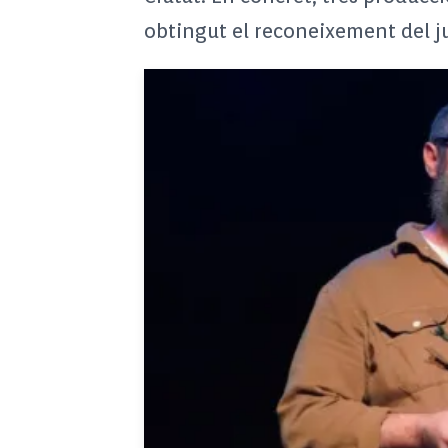
obtingut el reconeixement del ju