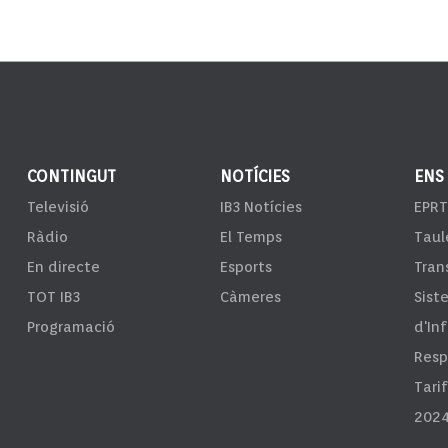
CONTINGUT
NOTÍCIES
ENS
Televisió
IB3 Notícies
EPRT
Ràdio
El Temps
Taul
En directe
Esports
Tran
TOT IB3
Càmeres
Sist
Programació
d'In
Resp
Tari
2024