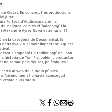
ge
l
 de Ciutat. En concret, tres produccions,
el jurat.
ria Forteza d’Audiovisuals, en la
e Mallorca, com és el ‘balconing’ i la
i Alexandre Ayres. Es va estrenar a IB3
rò en la categoria de Documental. Es
a narrativa visual molt impactant. Aquest
tival.
dcast ‘Campeón! Un thriller pop’ de Joan
la història de Toni Pla, polèmic productor
per no tornar, pels deutes, polèmiques i
 carta al web de la ràdio pública.
me. Anteriorment ho havia aconseguit
e vespre a IB3 Ràdio.