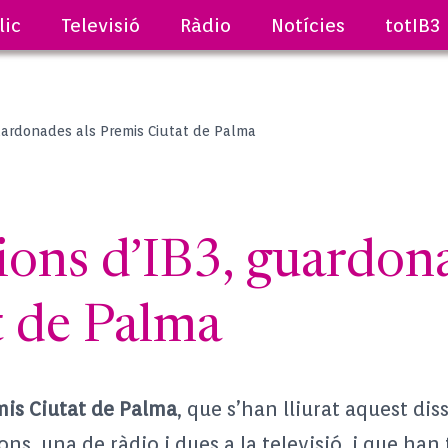
lic
Televisió
Ràdio
Notícies
totIB3
uardonades als Premis Ciutat de Palma
ons d’IB3, guardona
t de Palma
is Ciutat de Palma
, que s’han lliurat aquest dis
ons, una de ràdio i dues a la televisió, i que han