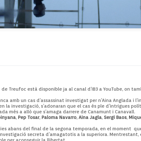
a de Treufoc està disponible ja al canal d’IB3 a YouTube, on t
 amb un cas d’assassinat investigat per n’Aina Anglada i l’ins
a investigació, s’adonaran que el cas és ple d’intrigues polítiq
gada més a allò que s’amaga darrere de Canamunt i Canavall.
binyana
,
Pep Tosar
,
Paloma Navarro
,
Aina Jagla
,
Sergi Baos
,
Mique
es dies abans del final de la segona temporada, en el moment qu
 investigació secreta d’amagatotis a la superiora. Mentrestant
ble per aconseguir la llibertat.