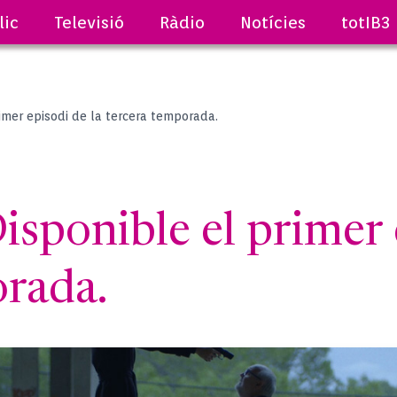
lic
Televisió
Ràdio
Notícies
totIB3
imer episodi de la tercera temporada.
ponible el primer e
orada.