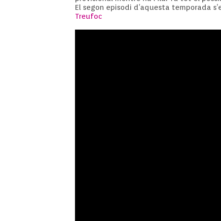
El segon episodi d’aquesta temporada s’es
Treufoc