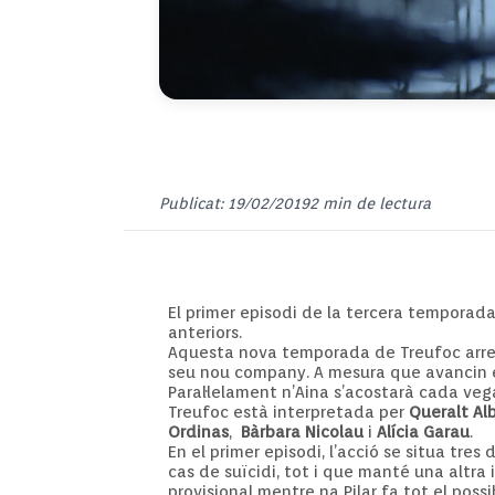
Publicat: 19/02/2019
2 min de lectura
El primer episodi de la tercera temporad
anteriors.
Aquesta nova temporada de Treufoc arrenca
seu nou company. A mesura que avancin en l
Paral·lelament n’Aina s’acostarà cada ve
Treufoc està interpretada per
Queralt Al
Ordinas
,
Bàrbara Nicolau
i
Alícia Garau
.
En el primer episodi, l’acció se situa tr
cas de suïcidi, tot i que manté una altra
provisional mentre na Pilar fa tot el possi