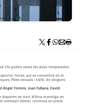
ambé s’hi poden veure les dues temporades
pector Torres, qui es convertirà en el
ues, fílies sexuals i tràfic de drogues.
l Àngel Torrens
,
Joan Fullana
,
David
e disparen en Xavi. N’Aina investiga un
, el comissari Gómez continua en presó