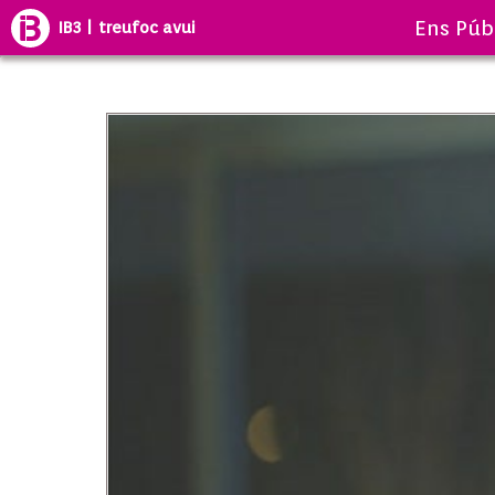
Ens Púb
IB3 | treufoc avui