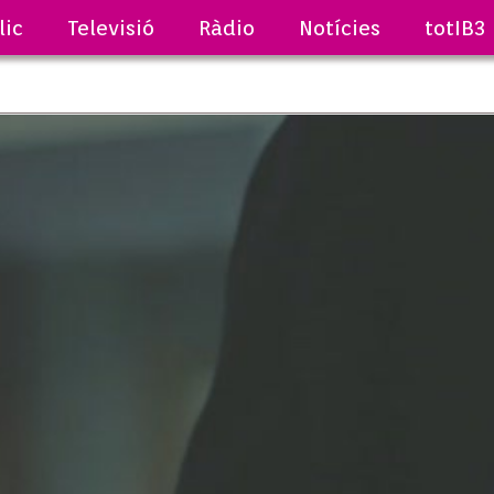
lic
Televisió
Ràdio
Notícies
totIB3