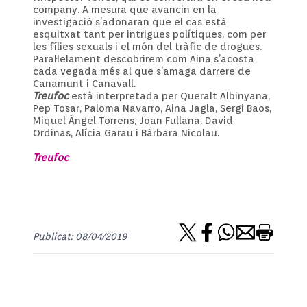
company. A mesura que avancin en la
investigació s’adonaran que el cas està
esquitxat tant per intrigues polítiques, com per
les fílies sexuals i el món del tràfic de drogues.
Paral·lelament descobrirem com Aina s’acosta
cada vegada més al que s’amaga darrere de
Canamunt i Canavall.
Treufoc
està interpretada per Queralt Albinyana,
Pep Tosar, Paloma Navarro, Aina Jagla, Sergi Baos,
Miquel Àngel Torrens, Joan Fullana, David
Ordinas, Alícia Garau i Bàrbara Nicolau.
Treufoc
Publicat: 08/04/2019