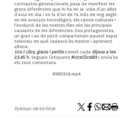
contrastos generacionals; posa de manifest les
grans diferències que hi ha en la vida d’un al·lot
d’avui en dia i en la d’un de fa més de mig segle,
on els avanços tecnològics, els canvis culturals i
l’evolució de les nostres Illes són les principals
causants de les diferències. Dos protagonistes,
un gran i un de petit comparteixen aquest espai
televisiu en què cadascú és mestre i aprenent
alhora.
Ucs i clics, grans i petits
s’emet cada
dijous a les
23.45 h
. Segueix l’etiqueta
#UcsClicsIB3
i envia’ns
els teus comentaris.
8985916.mp4
Publicat: 08/10/2018