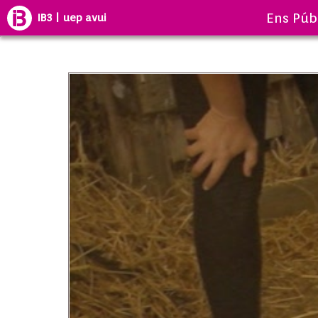
Ens Púb
IB3 | uep avui