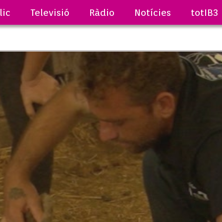
lic
Televisió
Ràdio
Notícies
totIB3