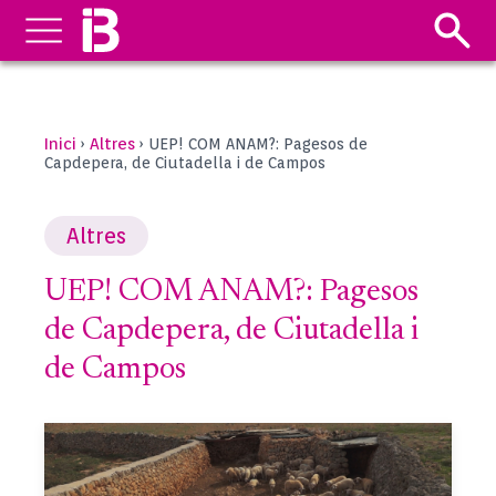
Inici
Altres
›
›
UEP! COM ANAM?: Pagesos de
Capdepera, de Ciutadella i de Campos
Altres
UEP! COM ANAM?: Pagesos
de Capdepera, de Ciutadella i
de Campos