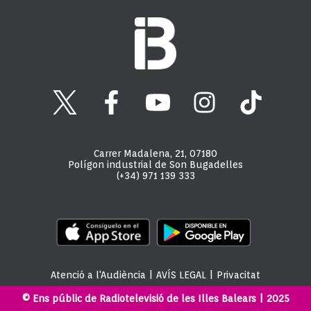
Carrer Madalena, 21, 07180
Polígon industrial de Son Bugadelles
(+34) 971 139 333
Atenció a l'Audiència
|
AVÍS LEGAL
|
Privacitat
© Ens públic de Radiotelevisió de les Illes Balears | 2025