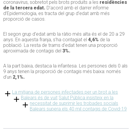
coronavirus, sobretot pels brots produïts a les
residències
de la tercera edat.
D’acord amb el darrer informe
d’Epidemiologia, es tracta del grup d’edat amb més
proporció de casos.
El segon grup d’edat amb la ràtio més alta és el de 20 a 29
anys. En aquesta franja, s’ha contagiat el
4,6%
de la
població. La resta de trams d’edat tenen una proporció
aproximada de contagis del
3%.
A la part baixa, destaca la infantesa. Les persones dels 0 als
9 anys tenen la proporció de contagis més baixa: només
d’un
2,1%.
La mitjana de persones infectades per un brot a les
Balears és de vuit
Salut Pública insisteix en la
necessitat de suprimir les trobades socials
Balears supera els 40 mil contagis de Covid-19