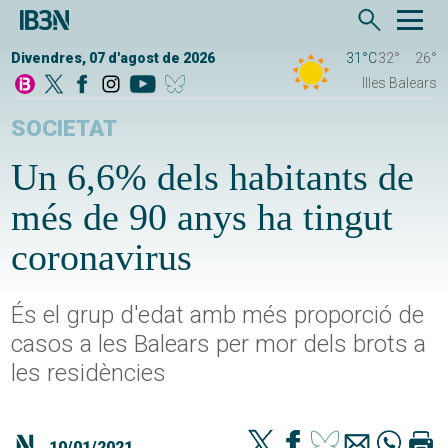
Divendres, 07 d'agost de 2026
31°C
32°
26°
Illes Balears
SOCIETAT
Un 6,6% dels habitants de
més de 90 anys ha tingut
coronavirus
És el grup d'edat amb més proporció de
casos a les Balears per mor dels brots a
les residències
10/01/2021