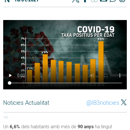
Noticies Actualitat
@IB3noticies
162
Un
6,6%
dels habitants amb més de
90 anys
ha tingut