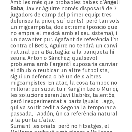
Amb les més que probables baixes d’
Ángel
i
Baba
, Javier Aguirre només disposarà de 7
jugadors de camp del primer equip: tres
defenses (a priori, suficients), però tan sols
un migcampista, dos extrems (posició que
no empra el mexicà amb el seu sistema), i
un davanter pur. Agafant de referència l’11
contra el Betis, Aguirre no tendrà un canvi
natural per a Battaglia: a la banqueta hi
seuria Antonio Sánchez; qualsevol
problema amb l’argentí suposaria canviar
el dibuix o reubicar un altre futbolista,
sigui un defensa o bé un dels altres
migcampistes. En atac, la cosa tampoc no
millora: per substituir Kang in Lee o Muriqi,
les solucions seran Javi Llabrés, talentós,
però inexperimentat a parts iguals, Lago,
qui va sortir cedit a Segona la temporada
passada, i Abdón, única referència natural
a la punta d’atac.
Sumant lesionats, però no fitxatges, el