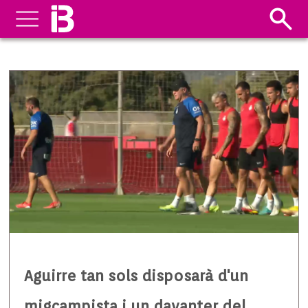
Aguirre tan sols disposarà d'un
migcampista i un davanter del