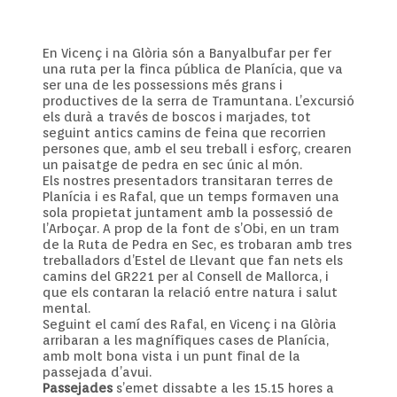
En Vicenç i na Glòria són a Banyalbufar per fer
una ruta per la finca pública de Planícia, que va
ser una de les possessions més grans i
productives de la serra de Tramuntana. L’excursió
els durà a través de boscos i marjades, tot
seguint antics camins de feina que recorrien
persones que, amb el seu treball i esforç, crearen
un paisatge de pedra en sec únic al món.
Els nostres presentadors transitaran terres de
Planícia i es Rafal, que un temps formaven una
sola propietat juntament amb la possessió de
l’Arboçar. A prop de la font de s’Obi, en un tram
de la Ruta de Pedra en Sec, es trobaran amb tres
treballadors d’Estel de Llevant que fan nets els
camins del GR221 per al Consell de Mallorca, i
que els contaran la relació entre natura i salut
mental.
Seguint el camí des Rafal, en Vicenç i na Glòria
arribaran a les magnífiques cases de Planícia,
amb molt bona vista i un punt final de la
passejada d’avui.
Passejades
s’emet dissabte a les 15.15 hores a