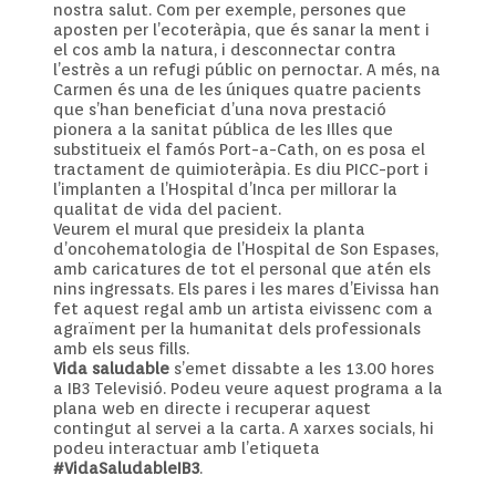
nostra salut. Com per exemple, persones que
aposten per l’ecoteràpia, que és sanar la ment i
el cos amb la natura, i desconnectar contra
l’estrès a un refugi públic on pernoctar. A més, na
Carmen és una de les úniques quatre pacients
que s’han beneficiat d’una nova prestació
pionera a la sanitat pública de les Illes que
substitueix el famós Port-a-Cath, on es posa el
tractament de quimioteràpia. Es diu PICC-port i
l’implanten a l’Hospital d’Inca per millorar la
qualitat de vida del pacient.
Veurem el mural que presideix la planta
d’oncohematologia de l’Hospital de Son Espases,
amb caricatures de tot el personal que atén els
nins ingressats. Els pares i les mares d’Eivissa han
fet aquest regal amb un artista eivissenc com a
agraïment per la humanitat dels professionals
amb els seus fills.
Vida saludable
s’emet dissabte a les 13.00 hores
a IB3 Televisió. Podeu veure aquest programa a la
plana web en directe i recuperar aquest
contingut al servei a la carta. A xarxes socials, hi
podeu interactuar amb l’etiqueta
#VidaSaludableIB3
.