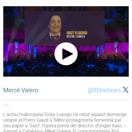
Mercè Valero
@IB3noticies
275
L’actriu mallorquina Vicky Luengo ha rebut aquest diumenge
vespre el Premi Gaudí a ‘Millor protagonista femenina’ pel
seu paper a ‘Suro’, l’òpera prima del director d’origen basc i
format a Catalunya, Mikel Gurrea. El coprotagonista, Pol