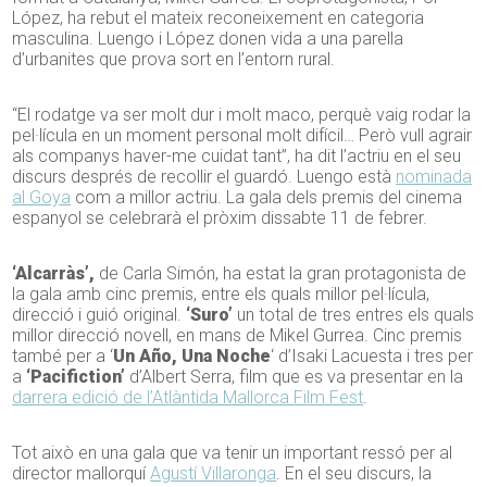
López, ha rebut el mateix reconeixement en categoria
masculina. Luengo i López donen vida a una parella
d’urbanites que prova sort en l’entorn rural.
“El rodatge va ser molt dur i molt maco, perquè vaig rodar la
pel·lícula en un moment personal molt difícil… Però vull agrair
als companys haver-me cuidat tant”, ha dit l’actriu en el seu
discurs després de recollir el guardó. Luengo està
nominada
al Goya
com a millor actriu. La gala dels premis del cinema
espanyol se celebrarà el pròxim dissabte 11 de febrer.
‘Alcarràs’,
de Carla Simón, ha estat la gran protagonista de
la gala amb cinc premis, entre els quals millor pel·lícula,
direcció i guió original.
‘Suro’
un total de tres entres els quals
millor direcció novell, en mans de Mikel Gurrea. Cinc premis
també per a ‘
Un Año, Una Noche
‘ d’Isaki Lacuesta i tres per
a
‘Pacifiction’
d’Albert Serra, film que es va presentar en la
darrera edició de l’Atlàntida Mallorca Film Fest
.
Tot això en una gala que va tenir un important ressó per al
director mallorquí
Agustí Villaronga
. En el seu discurs, la