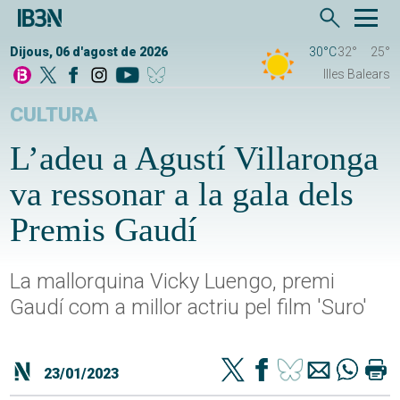
Dijous, 06 d'agost de 2026
30°C
32°
25°
Illes Balears
CULTURA
L’adeu a Agustí Villaronga
va ressonar a la gala dels
Premis Gaudí
La mallorquina Vicky Luengo, premi
Gaudí com a millor actriu pel film 'Suro'
23/01/2023