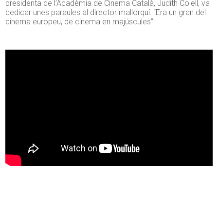
presidenta de l’Acadèmia de Cinema Català, Judith Colell, va
dedicar unes paraules al director mallorquí: “Era un gran del
cinema europeu, de cinema en majúscules”.