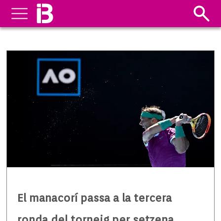
El manacorí passa a la tercera
ronda del torneig per setzena