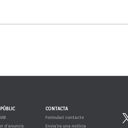
 PÚBLIC
CONTACTA
VIB
Formulari contacte
er d'anuncis
Envia'ns una notícia