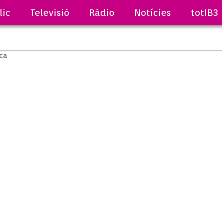
lic
Televisió
Ràdio
Notícies
totIB3