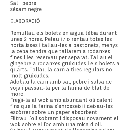
Sal i pebre
sèsam negre
ELABORACIÓ
Remullau els bolets en aigua tèbia durant
unes 2 hores. Pelau i / o rentau totes les
hortalisses i tallau-les a bastonets, menys
la ceba tendra que tallarem a rodanxes
fines i les reservau per separat. Tallau el
gingebre a rodanxes gruixudes i els bolets a
quarts. Tallau la carn a tires regulars no
molt gruixudes.
Adobau la carn amb sal, pebre i salsa de
soja i passau-la per la farina de blat de
moro.
Fregii-la al wok amb abundant oli calent
fins que la farina s’enrosseixi i deixau-les
escórrer sobre un paper absorbent
Filtrau l’oli sobrant i disposau novament el
wok sobre el foc amb una mica d’oli.