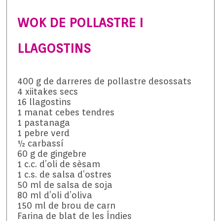
WOK DE POLLASTRE I
LLAGOSTINS
400 g de darreres de pollastre desossats
4 xiitakes secs
16 llagostins
1 manat cebes tendres
1 pastanaga
1 pebre verd
½ carbassí
60 g de gingebre
1 c.c. d’oli de sèsam
1 c.s. de salsa d’ostres
50 ml de salsa de soja
80 ml d’oli d’oliva
150 ml de brou de carn
Farina de blat de les Índies