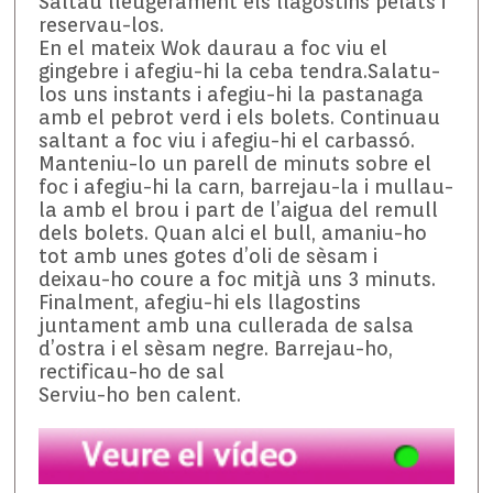
Saltau lleugerament els llagostins pelats i
reservau-los.
En el mateix Wok daurau a foc viu el
gingebre i afegiu-hi la ceba tendra.Salatu-
los uns instants i afegiu-hi la pastanaga
amb el pebrot verd i els bolets. Continuau
saltant a foc viu i afegiu-hi el carbassó.
Manteniu-lo un parell de minuts sobre el
foc i afegiu-hi la carn, barrejau-la i mullau-
la amb el brou i part de l’aigua del remull
dels bolets. Quan alci el bull, amaniu-ho
tot amb unes gotes d’oli de sèsam i
deixau-ho coure a foc mitjà uns 3 minuts.
Finalment, afegiu-hi els llagostins
juntament amb una cullerada de salsa
d’ostra i el sèsam negre. Barrejau-ho,
rectificau-ho de sal
Serviu-ho ben calent.