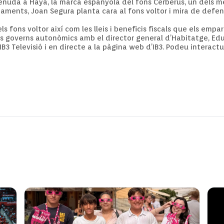
enuda a Haya, la marca espanyola del fons Cerberus, un dels m
aments, Joan Segura planta cara al fons voltor i mira de defen
 fons voltor així com les lleis i beneficis fiscals que els empa
ls governs autonòmics amb el director general d’Habitatge, Ed
IB3 Televisió i en directe a la pàgina web d’IB3. Podeu interactu