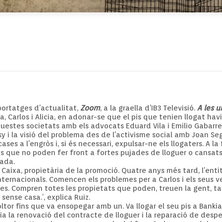
ortatges d’actualitat,
Zoom
, a la graella d’IB3 Televisió.
A les u
 Carlos i Alicia, en adonar-se que el pis que tenien llogat hav
estes societats amb els advocats Eduard Vila i Emilio Gabarre,
 i la visió del problema des de l’activisme social amb Joan Se
es a l’engròs i, si és necessari, expulsar-ne els llogaters. A la 
 que no poden fer front a fortes pujades de lloguer o cansat
dada.
a Caixa, propietària de la promoció. Quatre anys més tard, l’enti
internacionals. Comencen els problemes per a Carlos i els seus v
res. Compren totes les propietats que poden, treuen la gent, t
 sense casa.’, explica Ruiz.
tor fins que va ensopegar amb un. Va llogar el seu pis a Bankia i s
a la renovació del contracte de lloguer i la reparació de desp