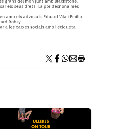
és grans del món junt amb Blackstone.
sar els seus drets: ‘La por desnona més
ren amb els advocats Eduard Vila i Emilio
uard Robsy.
ar a les xarxes socials amb l’etiqueta