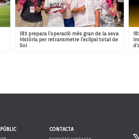
IB3 prepara l’operació més gran de la seva
IB
història per retransmetre l’eclipsi total de
In
Sol
d’
 PÚBLIC
CONTACTA
VIB
Formulari contacte