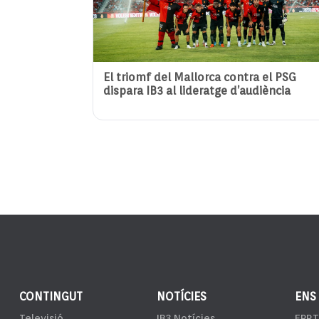
El triomf del Mallorca contra el PSG
dispara IB3 al lideratge d’audiència
CONTINGUT
NOTÍCIES
ENS
Televisió
IB3 Notícies
EPRT