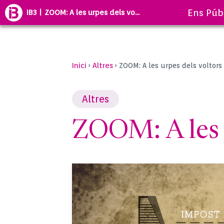
Ens Púb
IB3 | ZOOM: A les urpes dels vo...
Inici
Altres
›
›
ZOOM: A les urpes dels voltors
Altres
ZOOM: A les 