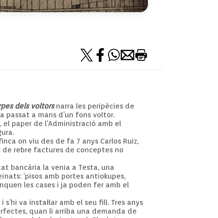
rpes dels voltors
narra les peripècies de
ia passat a mans d’un fons voltor.
 el paper de l’Administració amb el
gura.
finca on viu des de fa 7 anys Carlos Ruiz,
s de rebre factures de conceptes no
tat bancària la venia a Testa, una
eïnats: ‘pisos amb portes antiokupes,
anquen les cases i ja poden fer amb el
’hi va instal·lar amb el seu fill. Tres anys
erfectes, quan li arriba una demanda de