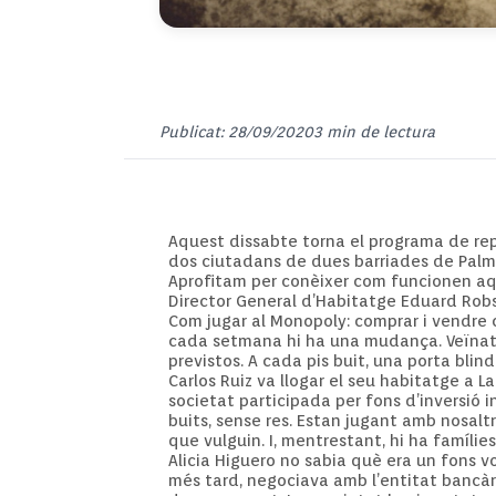
Publicat: 28/09/2020
3 min de lectura
Aquest dissabte torna el programa de rep
dos ciutadans de dues barriades de Palma,
Aprofitam per conèixer com funcionen aqu
Director General d’Habitatge Eduard Robsy
Com jugar al Monopoly: comprar i vendre cas
cada setmana hi ha una mudança. Veïnats
previstos. A cada pis buit, una porta blin
Carlos Ruiz va llogar el seu habitatge a L
societat participada per fons d’inversió 
buits, sense res. Estan jugant amb nosalt
que vulguin. I, mentrestant, hi ha famílies
Alicia Higuero no sabia què era un fons vol
més tard, negociava amb l’entitat bancàri