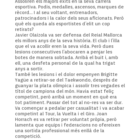
Assoliren els majors èxits en la seva carrera
esportiva. Podis, medalles, ascensos, marques de
rècord… I al seu voltant, entrenadors,
patrocinadors i la calor dels seus aficionats. Però
què els queda als esportistes d’elit un cop
retirats?
Javier Olaizola va ser defensa del Reial Mallorca
els millors anys de la seva història. El club i l’illa
que el va acollir eren la seva vida. Però dues
lesions consecutives l’abocaren a penjar les
botes de manera sobtada. Arribà el buit i, amb
ell, una desfeta personal de la qual ha trigat
anys a sortir.
També les lesions i el dolor empenyen Brigitte
Yagüe a retirar-se del Taekwondo, després de
guanyar la plata olímpica i assolir tres vegades el
títol de campiona del món. Havia estat feliç
competint, però arribà un moment en què era
tot patiment. Passar del tot al no-res va ser dur.
Va començar a pedalar per casualitat i va acabar
competint al Tour, la Vuelta i el Giro. Joan
Horrach es va retirar per voluntat pròpia, però
lamenta que equips i federacions no ofereixen
una sortida professional més enllà de la
competició.